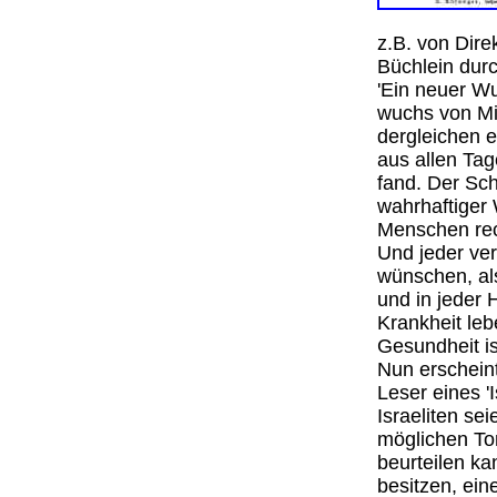
z.B. von Dire
Büchlein durch
'Ein neuer W
wuchs von Min
dergleichen e
aus allen Ta
fand. Der Sch
wahrhaftiger 
Menschen rech
Und jeder ve
wünschen, als
und in jeder 
Krankheit le
Gesundheit i
Nun erscheint
Leser eines '
Israeliten se
möglichen To
beurteilen ka
besitzen, ein