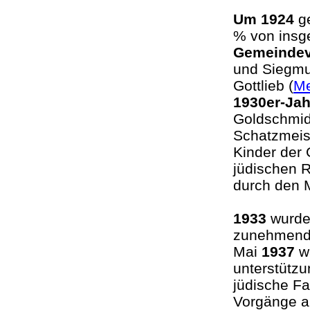
Um 1924
ge
% von insg
Gemeindev
und Siegmu
Gottlieb (
Me
1930er-Jah
Goldschmidt
Schatzmeist
Kinder der
jüdischen R
durch den M
1933
wurden
zunehmende
Mai
1937
wa
unterstützu
jüdische Fa
Vorgänge am