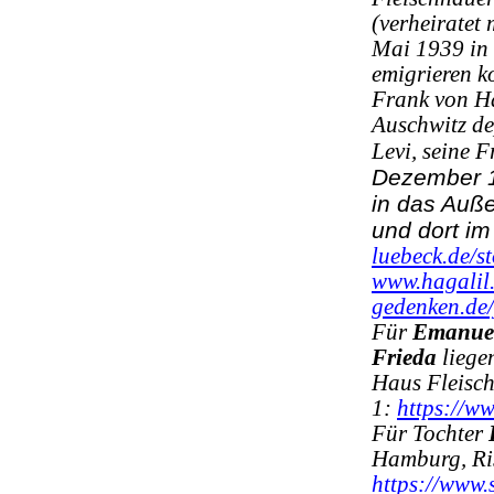
(verheiratet
Mai 1939 in
emigrieren k
Frank von H
Auschwitz de
Levi, seine 
Dezember 1
in das Auße
und dort i
luebeck.de/s
www.hagalil
gedenken.de/
Für
Emanuel
Frieda
liege
Haus Fleisc
1:
https://w
Für Tochter
Hamburg, Ris
https://www