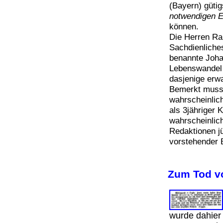
(Bayern) gütig
notwendigen 
können.
Die Herren Rab
Sachdienliches
benannte Joha
Lebenswandel f
dasjenige erw
Bemerkt muss 
wahrscheinlich
als 3jähriger
wahrscheinlich
Redaktionen jü
vorstehender B
Zum Tod v
wurde dahier