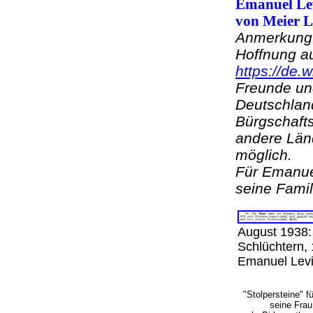
Emanuel Lev
von Meier L
Anmerkung:
Hoffnung au
https://de.w
Freunde und
Deutschland
Bürgschafts
andere Länd
möglich.
Für Emanuel
seine Famil
August 1938:
Schlüchtern,
Emanuel Levi
"Stolpersteine" f
seine Frau