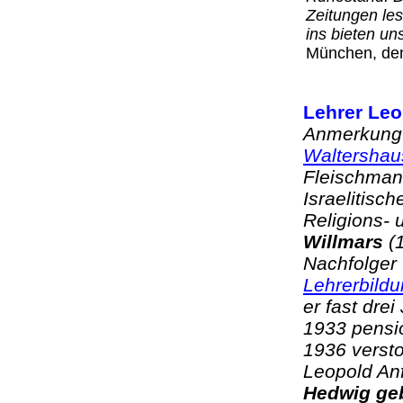
Zeitungen les
ins bieten un
München, den
Lehrer Leo
Anmerkung 
Waltershau
Fleischman
Israelitisc
Religions- 
Willmars
(1
Nachfolger
Lehrerbild
er fast drei
1933 pensio
1936 versto
Leopold Anf
Hedwig geb