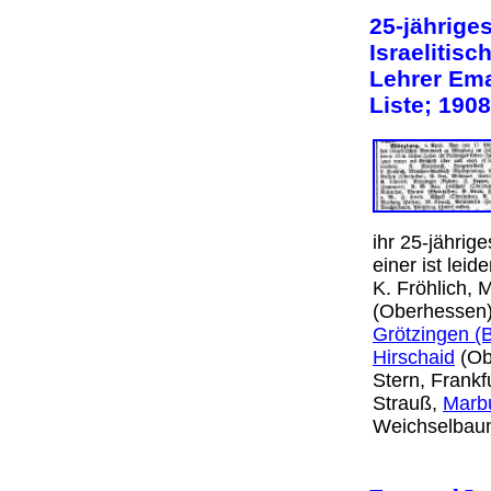
25-jährige
Israelitis
Lehrer Ema
Liste; 1908
ihr 25-jährig
einer ist lei
K. Fröhlich, 
(Oberhessen
Grötzingen (
Hirschaid
(Ob
Stern, Frankf
Strauß,
Marb
Weichselbau