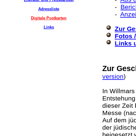
-
Beri
Adressliste
-
Anzei
Digitale Postkarten
Links
Zur Ge
Fotos 
Links 
Zur Gesc
version
)
In Willmars
Entstehung 
dieser Zeit
Messe (nac
Auf dem jüd
der jüdisch
beigesetzt 