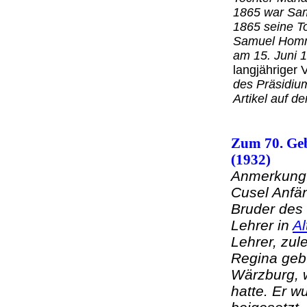
1865 war Sa
1865 seine To
Samuel Homm
am 15. Juni 
langjähriger 
des Präsidiu
Artikel auf d
Zum 70. Geb
(1932)
Anmerkung:
Cusel Anfän
Bruder des
Lehrer in
Al
Lehrer, zul
Regina geb.
Wärzburg, w
hatte. Er w