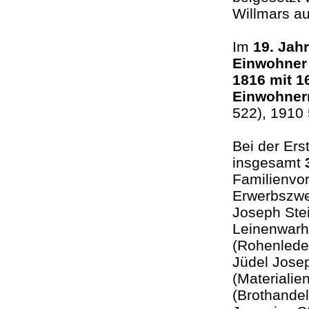
Willmars a
Im
19. Jah
Einwohner
1816 mit 1
Einwohner
522), 1910
Bei der Ers
insgesamt
Familienvo
Erwerbszwe
Joseph Stei
Leinenwarh
(Rohenlede
Jüdel Jose
(Materiali
(Brothandel