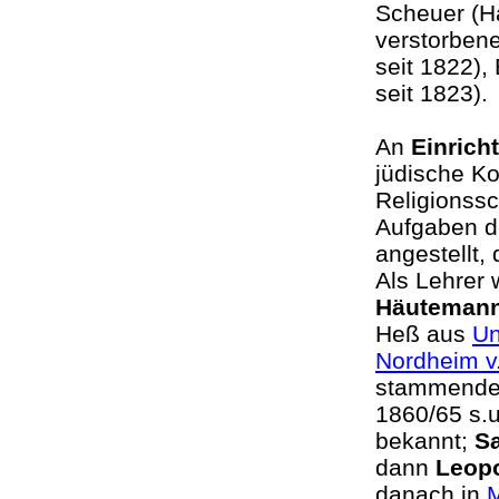
Scheuer (Ha
verstorben
seit 1822)
seit 18
An
Einrich
jüdische K
Religionssc
Aufgaben d
angestellt,
Als Lehrer 
Häuteman
Heß aus
Un
Nordheim v
stammende 
1860/65 s.u
bekannt;
S
dann
Leopo
danach in