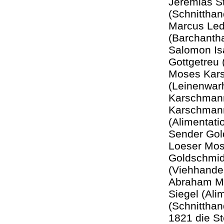
Jeremias S
(Schnittha
Marcus Led
(Barchanth
Salomon Is
Gottgetreu
Moses Kars
(Leinenwar
Karschmann
Karschmann 
(Alimentati
Sender Gol
Loeser Mos
Goldschmid
(Viehhande
Abraham Mo
Siegel (Ali
(Schnitthan
1821 die St