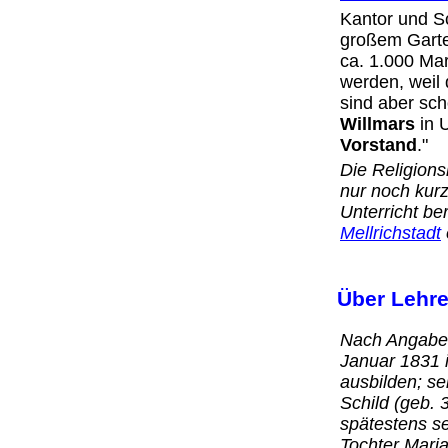
Kantor und S
großem Garte
ca. 1.000 Ma
werden, weil
sind aber sc
Willmars
in 
Vorstand
."
Die Religions
nur noch kurz
Unterricht be
Mellrichstadt
Über Leh
Nach Angaben
Januar 1831 
ausbilden; se
Schild (geb. 
spätestens se
Tochter Mari