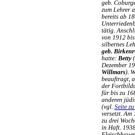
geb. Coburge
zum Lehrer a
bereits ab 1
Unterriedenb
tätig. Ansch
von 1912 bi
silbernes Leh
geb. Birken
hatte:
Betty
(
Dezember 19
Willmars
). 
beauftragt, 
der Fortbild
für bis zu 1
anderen jüdi
(vgl.
Seite z
versetzt. Am
zu drei Woch
in Haft. 1938
Fleischhauer