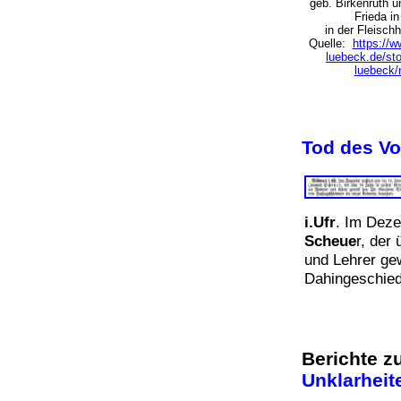
geb. Birkenruth u
Frieda i
in der Fleisch
Quelle:
https://w
luebeck.de/sto
luebeck
Tod des Vo
i.Ufr
. Im Deze
Scheue
r, der
und Lehrer ge
Dahingeschied
Berichte z
Unklarhei