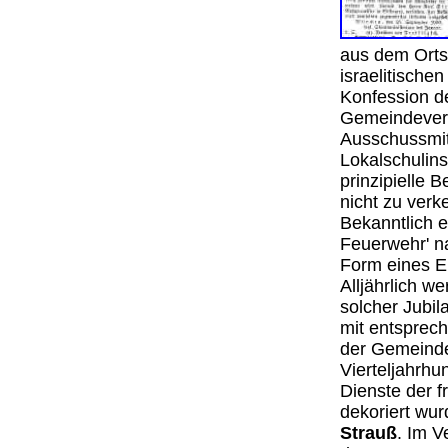
aus dem Orts
israelitischen
Konfession de
Gemeindeverwa
Ausschussmitg
Lokalschulins
prinzipielle 
nicht zu ver
Bekanntlich er
Feuerwehr' na
Form eines E
Alljährlich 
solcher Jubil
mit entsprech
der Gemein
Vierteljahrhu
Dienste der 
dekoriert wur
Strauß
. Im V