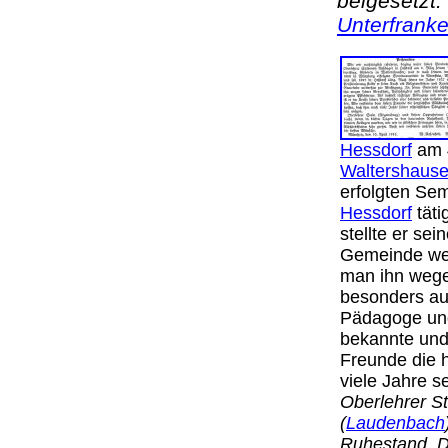
beigesetzt.
Unterfrank
Hessdorf
am 4
Waltershaus
erfolgten Sem
Hessdorf
täti
stellte er sei
Gemeinde wei
man ihn wegen
besonders aus
Pädagoge und 
bekannte und 
Freunde die 
viele Jahre s
Oberlehrer St
(
Laudenbach
Ruhestand. Di