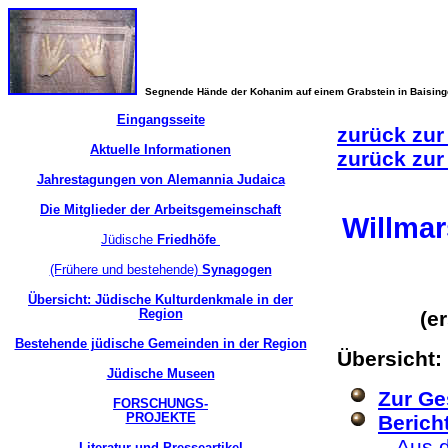
Segnende Hände der Kohanim auf einem Grabstein in Baisin
Eingangsseite
zurück zur
Aktuelle Informationen
zurück zur
Jahrestagungen von Alemannia Judaica
Die Mitglieder der Arbeitsgemeinschaft
Willma
Jüdische
Friedhöfe
(Frühere und bestehende)
Synagogen
Übersicht: Jüdische Kulturdenkmale in der
Region
(e
Bestehende jüdische Gemeinden in der Region
Übersicht:
Jüdische Museen
Zur Ge
FORSCHUNGS-
PROJEKTE
Berich
-
Aus d
Literatur und Presseartikel