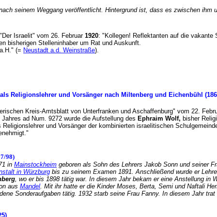
ach seinem Weggang veröffentlicht. Hintergrund ist, dass es zwischen ihm 
 "Der Israelit" vom 26. Februar
1920
: "Kollegen! Reflektanten auf die vakante
den bisherigen Stelleninhaber um Rat und Auskunft.
a.H." (=
Neustadt a.d. Weinstraße
).
 als Religionslehrer und Vorsänger nach Miltenberg und Eichenbühl (186
erischen Kreis-Amtsblatt von Unterfranken und Aschaffenburg" vom 22. Febr
 Jahres ad Num. 9272 wurde die Aufstellung des
Ephraim Wolf,
bisher Relig
 Religionslehrer und Vorsänger der kombinierten israelitischen Schulgemein
 genehmigt."
7/98)
71 in
Mainstockheim
geboren als Sohn des Lehrers Jakob Sonn und seiner F
nstalt in Würzburg
bis zu seinem Examen 1891. Anschließend wurde er Lehre
nberg
, wo er bis 1898 tätig war. In diesem Jahr bekam er eine Anstellung in 
mon aus
Mandel
. Mit ihr hatte er die Kinder Moses, Berta, Semi und Naftali H
dene Sonderaufgaben tätig. 1932 starb seine Frau Fanny. In diesem Jahr trat
925)