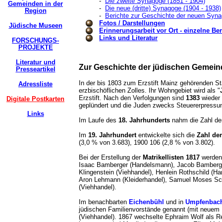
-
Die zweite Synagoge (1851 - 1904)
Gemeinden in der
-
Die neue (dritte) Synagoge (1904 - 1938)
Region
-
Berichte zur Geschichte der neuen Syn
Fotos / Darstellungen
Jüdische Museen
Erinnerungsarbeit vor Ort - einzelne Ber
Links und Literatur
FORSCHUNGS-
PROJEKTE
Literatur und
Zur Geschichte der jüdischen Gemein
Presseartikel
In der bis 1803 zum Erzstift Mainz gehörenden St
Adressliste
erzbischöflichen Zolles. Ihr Wohngebiet wird als "
Erzstift. Nach den Verfolgungen sind
1383
wieder 
Digitale Postkarten
geplündert und die Juden zwecks Steuererpressung
Links
Im Laufe des
18. Jahrhunderts
nahm die Zahl de
Im
19. Jahrhundert
entwickelte sich die
Zahl de
(3,0 % von 3.683), 1900 106 (2,8 % von 3.802).
Bei der Erstellung der
Matrikellisten 1817
werden 
Isaac Bamberger (Handelsmann), Jacob Bamberge
Klingenstein (Viehhandel), Henlein Rothschild (H
Aron Lehmann (Kleiderhandel), Samuel Moses Sch
(Viehhandel).
Im benachbarten
Eichenbühl
und in
Umpfenbac
jüdischen Familienvorstände genannt (mit neuem
(Viehhandel). 1867 wechselte Ephraim Wolf als Re