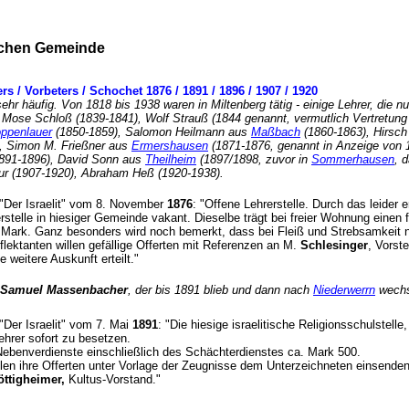
ischen Gemeinde
s / Vorbeters / Schochet 1876 / 1891 / 1896 / 1907 / 1920
ehr häufig. Von 1818 bis 1938 waren in Miltenberg tätig - einige Lehrer, di
 Mose Schloß (1839-1841), Wolf Strauß (1844 genannt, vermutlich Vertretun
ppenlauer
(1850-1859), Salomon Heilmann aus
Maßbach
(1860-1863), Hirsch
), Simon M. Frießner aus
Ermershausen
(1871-1876, genannt in Anzeige von 
1891-1896), David Sonn aus
Theilheim
(1897/1898, zuvor in
Sommerhausen
, 
ateur (1907-1920), Abraham Heß (1920-1938).
t "Der Israelit" vom 8. November
1876
: "Offene Lehrerstelle. Durch das leider 
erstelle in hiesiger Gemeinde vakant. Dieselbe trägt bei freier Wohnung einen
 Mark. Ganz besonders wird noch bemerkt, dass bei Fleiß und Strebsamkeit
flektanten willen gefällige Offerten mit Referenzen an M.
Schlesinger
, Vorst
e weitere Auskunft erteilt."
Samuel Massenbacher
, der bis 1891 blieb und dann nach
Niederwerrn
wech
 "Der Israelit" vom 7. Mai
1891
: "Die hiesige israelitische Religionsschulstell
Lehrer sofort zu besetzen.
ebenverdienste einschließlich des Schächterdienstes ca. Mark 500.
llen ihre Offerten unter Vorlage der Zeugnisse dem Unterzeichneten einsende
öttigheimer,
Kultus-Vorstand."