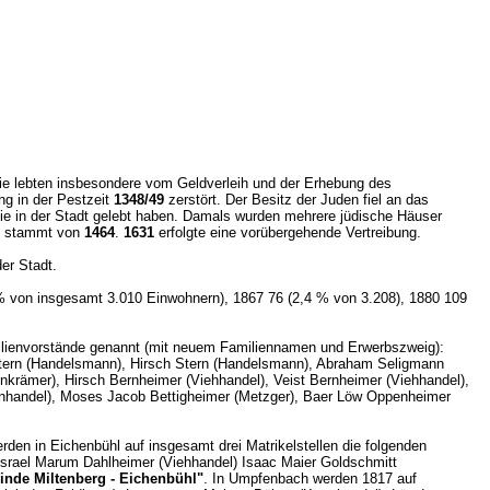
e lebten insbesondere vom Geldverleih und der Erhebung des
ng in der Pestzeit
1348/49
zerstört. Der Besitz der Juden fiel an das
ilie in der Stadt gelebt haben. Damals wurden mehrere jüdische Häuser
dt stammt von
1464
.
1631
erfolgte eine vorübergehende Vertreibung.
er Stadt.
 % von insgesamt 3.010 Einwohnern), 1867 76 (2,4 % von 3.208), 1880 109
ilienvorstände genannt (mit neuem Familiennamen und Erwerbszweig):
ern (Handelsmann), Hirsch Stern (Handelsmann), Abraham Seligmann
nkrämer), Hirsch Bernheimer (Viehhandel), Veist Bernheimer (Viehhandel),
nhandel), Moses Jacob Bettigheimer (Metzger), Baer Löw Oppenheimer
rden in Eichenbühl auf insgesamt drei Matrikelstellen die folgenden
srael Marum Dahlheimer (Viehhandel) Isaac Maier Goldschmitt
inde Miltenberg - Eichenbühl"
. In Umpfenbach werden 1817 auf