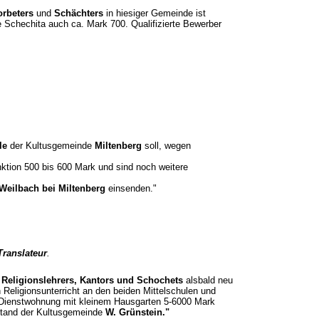
orbeters
und
Schächters
in hiesiger Gemeinde ist
 Schechita auch ca. Mark 700. Qualifizierte Bewerber
lle
der Kultusgemeinde
Miltenberg
soll, wegen
ktion 500 bis 600 Mark und sind noch weitere
 Weilbach bei Miltenberg
einsenden."
ranslateur
.
s
Religionslehrers, Kantors und Schochets
alsbald neu
Religionsunterricht an den beiden Mittelschulen und
Dienstwohnung mit kleinem Hausgarten 5-6000 Mark
rstand der Kultusgemeinde
W. Grünstein."