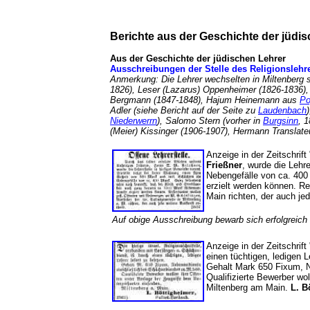
Berichte aus der Geschichte der jüd
Aus der Geschichte der jüdischen Lehrer
Ausschreibungen der Stelle des Religionslehrer
Anmerkung: Die Lehrer wechselten in Miltenberg s
1826), Leser (Lazarus) Oppenheimer (1826-1836),
Bergmann (1847-1848), Hajum Heinemann aus
Po
Adler (siehe Bericht auf der Seite zu
Laudenbach
Niederwerrn
), Salomo Stern (vorher in
Burgsinn
, 
(Meier) Kissinger (1906-1907), Hermann Transl
Anzeige in der Zeitschrif
Frießner
, wurde die Lehr
Nebengefälle von ca. 400
erzielt werden können. Re
Main richten, der auch jed
Auf obige Ausschreibung bewarb sich erfolgreich
Anzeige in der Zeitschrift
einen tüchtigen, ledigen 
Gehalt Mark 650 Fixum, N
Qualifizierte Bewerber wo
Miltenberg am Main.
L. B