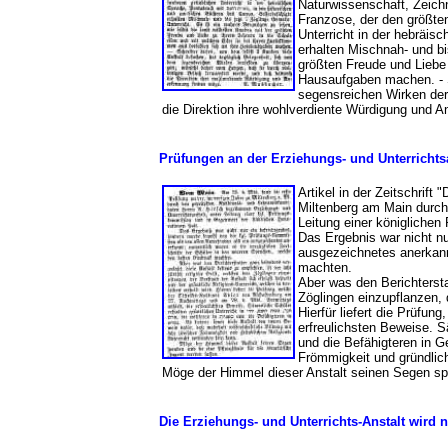
Naturwissenschaft, Zeich
Franzose, der den größten
Unterricht in der hebräi
erhalten Mischnah- und bi
größten Freude und Liebe 
Hausaufgaben machen. - S
segensreichen Wirken der
die Direktion ihre wohlverdiente Würdigung und 
Prüfungen an der Erziehungs- und Unterrichts
Artikel in der Zeitschrift
Miltenberg am Main durch
Leitung einer königliche
Das Ergebnis war nicht n
ausgezeichnetes anerkann
machten.
Aber was den Berichtersta
Zöglingen einzupflanzen, d
Hierfür liefert die Prüfun
erfreulichsten Beweise. S
und die Befähigteren in G
Frömmigkeit und gründlic
Möge der Himmel dieser Anstalt seinen Segen spe
Die Erziehungs- und Unterrichts-Anstalt wird