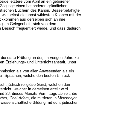
ide letztere vom April an ein geborener
n Zöglinge einen besonderen gründlichen
poetischen Büchern des Kanon, Besserbefähigte
 wie selbst die sonst wildesten Knaben mit der
rückkommen aus derselben sich an ihre
glich Gelegenheit, sich von dem
n Besuch frequentiert werde, und dass dadurch
ie erste Prüfung an der, im vorigen Jahre zu
n Erziehungs- und Unterrichtsanstalt, unter
mmission als von allen Anwesenden als ein
ren Sprachen, welche den besten Einruck
cht jüdisch religiöse Geist, welchen den
rricht, welcher in derselben erteilt wird.
d 28. dieses Monats Vormittags abhielt, die
ttes
,
Chai Adam
, die mittleren in
Mischnajot
 wissenschaftliche Bildung mit echt jüdischer