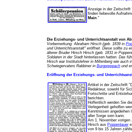
Anzeige in der Zeitschrift
finden liebevolle Aufnahm
Main
."
Die Erziehungs- und Unterrichtsanstalt von A
Vorbemerkung: Abraham Hirsch (geb. 1839 in
Pop
und Unterrichtsanstalt" eröffnet. Diese sollte zu 
älterer Bruder Hirsch Hirsch (geb. 1831 in Poppenl
Soldaten in der Stadt hinterlassen hatten. Das 
Hirsch war Institutslehrer in Miltenberg wie auch
Schwiegervaters Rabbiner in
Burgpreppach
und er
Eröffnung der Erziehungs- und Unterrichtsans
Artikel in der Zeitschrift 
Redakteur, sowohl für Sic
Fortschritte und Entstehu
berichten.
Hoffentlich werden Sie di
Verlegenheit geholfen wer
Kenntnissen angedeihen la
aller Sorge sein kann.
Am 1. November vorigen J
Hirsch aus
Poppenlauer
ei
von 9 bis 15 Jahren zählt