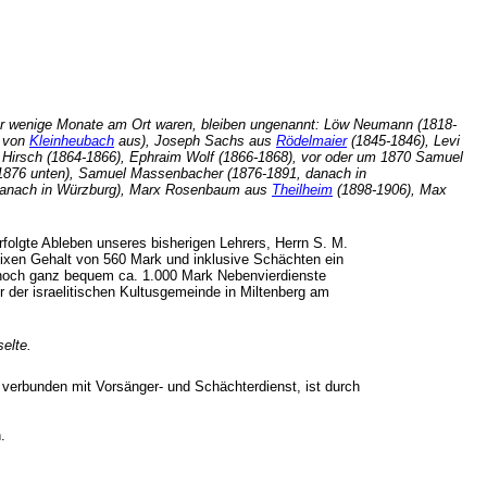
e nur wenige Monate am Ort waren, bleiben ungenannt: Löw Neumann (1818-
g von
Kleinheubach
aus), Joseph Sachs aus
Rödelmaier
(1845-1846), Levi
 Hirsch (1864-1866), Ephraim Wolf (1866-1868), vor oder um 1870 Samuel
1876 unten), Samuel Massenbacher (1876-1891, danach in
danach in Würzburg), Marx Rosenbaum aus
Theilheim
(1898-1906), Max
erfolgte Ableben unseres bisherigen Lehrers, Herrn S. M.
 fixen Gehalt von 560 Mark und inklusive Schächten ein
 noch ganz bequem ca. 1.000 Mark Nebenvierdienste
er der israelitischen Kultusgemeinde in Miltenberg am
selte.
e, verbunden mit Vorsänger- und Schächterdienst, ist durch
n.