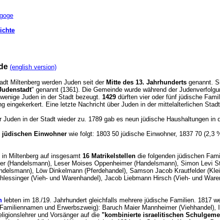
agoge
ichte
de
(english version)
adt Miltenberg werden Juden seit der
Mitte des 13. Jahrhunderts
genannt. Si
Judenstadt
" genannt (1361). Die Gemeinde wurde während der Judenverfolgu
wenige Juden in der Stadt bezeugt.
1429
dürften vier oder fünf jüdische Fam
 eingekerkert. Eine letzte Nachricht über Juden in der mittelalterlichen Sta
r Juden in der Stadt wieder zu. 1789 gab es neun jüdische Haushaltungen in d
r jüdischen Einwohner
wie folgt: 1803 50 jüdische Einwohner, 1837 70 (2,3
in Miltenberg auf insgesamt
16 Matrikelstellen
die folgenden jüdischen Fam
r (Handelsmann), Leser Moises Oppenheimer (Handelsmann), Simon Levi St
andelsmann), Löw Dinkelmann (Pferdehandel), Samson Jacob Krautfelder (Klei
lessinger (Vieh- und Warenhandel), Jacob Liebmann Hirsch (Vieh- und Ware
h
lebten im 18./19. Jahrhundert gleichfalls mehrere jüdische Familien. 1817 we
 Familiennamen und Erwerbszweig): Baruch Maier Mannheimer (Viehhandel), I
ligionslehrer und Vorsänger auf die
"kombinierte israelitischen Schulgeme