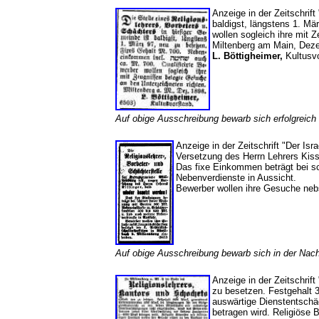
Anzeige in der Zeitschrif
baldigst, längstens 1. M
wollen sogleich ihre mit
Miltenberg am Main, Dez
L. Böttigheimer,
Kultusv
Auf obige Ausschreibung bewarb sich erfolgreich
Anzeige in der Zeitschrift "Der Isr
Versetzung des Herrn Lehrers Kiss
Das fixe Einkommen beträgt bei sc
Nebenverdienste in Aussicht.
Bewerber wollen ihre Gesuche nebs
Auf obige Ausschreibung bewarb sich in der Nac
Anzeige in der Zeitschrift
zu besetzen. Festgehalt 
auswärtige Dienstentsch
betragen wird. Religiöse