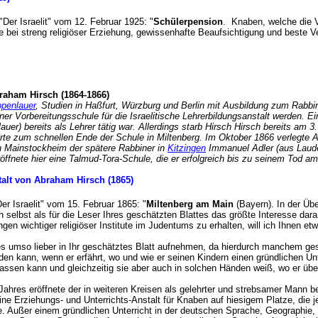
 "Der Israelit" vom 12. Februar 1925: "
Schülerpension
. Knaben, welche die V
e bei streng religiöser Erziehung, gewissenhafte Beaufsichtigung und beste V
braham Hirsch (1864-1866)
penlauer
, Studien in Haßfurt, Würzburg und Berlin mit Ausbildung zum Rabbin
einer Vorbereitungsschule für die Israelitische Lehrerbildungsanstalt werden. 
auer) bereits als Lehrer tätig war. Allerdings starb Hirsch Hirsch bereits am
führte zum schnellen Ende der Schule in Miltenberg. Im Oktober 1866 verle
 in Mainstockheim der spätere Rabbiner in
Kitzingen
Immanuel Adler (aus Laude
öffnete hier eine Talmud-Tora-Schule, die er erfolgreich bis zu seinem Tod a
talt von Abraham Hirsch (1865)
"Der Israelit" vom 15. Februar 1865: "
Miltenberg am Main
(Bayern). In der Üb
h selbst als für die Leser Ihres geschätzten Blattes das größte Interesse dara
ngen wichtiger religiöser Institute im Judentums zu erhalten, will ich Ihnen 
es umso lieber in Ihr geschätztes Blatt aufnehmen, da hierdurch manchem ges
den kann, wenn er erfährt, wo und wie er seinen Kindern einen gründlichen Un
ssen kann und gleichzeitig sie aber auch in solchen Händen weiß, wo er über
ahres eröffnete der in weiteren Kreisen als gelehrter und strebsamer Mann 
ne Erziehungs- und Unterrichts-Anstalt für Knaben auf hiesigem Platze, die j
e. Außer einem gründlichen Unterricht in der deutschen Sprache, Geographie,