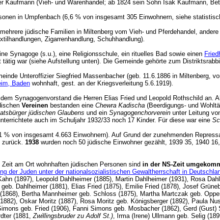
Maier Kaufmann (Vieh- und Warenhandel; ab 1824 sein Sohn Isak Kaufmann, B
ersonen in Umpfenbach (6,6 % von insgesamt 305 Einwohnern, siehe statist
 mehrere jüdische Familien in Miltenberg vom Vieh- und Pferdehandel, andere
extilhandlungen, Zigarrenhandlung, Schuhhandlung).
ne Synagoge (s.u.), eine Religionsschule, ein rituelles Bad sowie einen
Fried
t tätig war (siehe Aufstellung unten). Die Gemeinde gehörte zum Distriktsrabb
einde Unteroffizier Siegfried Massenbacher (geb. 11.6.1886 in Miltenberg, vo
eim, Baden
wohnhaft, gest. an der Kriegsverleitung 5.6.1919).
dem Synagogenvorstand die Herren Elias Fried und Leopold Rothschild an. Als
üdischen
Vereinen
bestanden eine
Chewra Kadischa
(Beerdigungs- und Wohltät
aatsbürger jüdischen Glaubens
und ein
Synagogenchorverein
unter Leitung vo
terrichtete auch im Schuljahr 1932/33 noch 17 Kinder. Für diese war eine
Sc
2,1 % von insgesamt 4.663 Einwohnern). Auf Grund der zunehmenden Repressali
l zurück.
1938
wurden noch 50 jüdische Einwohner gezählt, 1939 35, 1940 16
e Zeit am Ort wohnhaften jüdischen Personen sind
in der NS-Zeit umgekom
g der Juden unter der nationalsozialistischen Gewaltherrschaft in Deutschl
Kahn (1897), Leopold Dahlheimer (1885), Martin Dahlheimer (1931), Rosa Dah
geb. Dahlheimer (1881), Elias Fried (1875), Emilie Fried (1878), Josef Grüne
(1868), Bertha Mannheimer geb. Schloss (1875), Martha Martczak geb. Oppenh
z (1882), Oskar Moritz (1887), Rosa Moritz geb. Königsberger (1892), Paula
ons geb. Fried (1906), Fanni Simons geb. Mosbacher (1862), Gerd (Gust) Si
rdter (1881,
Zwillingsbruder zu Adolf St.)
, Irma (Irene) Ullmann geb. Selig (1