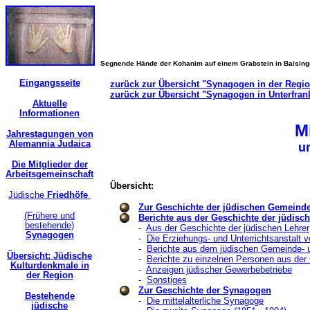
Segnende Hände der Kohanim auf einem Grabstein in Baisin
Eingangsseite
zurück zur Übersicht "Synagogen in der Regi
zurück zur Übersicht "Synagogen in Unterfran
Aktuelle
Informationen
M
Jahrestagungen von
Alemannia Judaica
u
Die Mitglieder der
Arbeitsgemeinschaft
Übersicht:
Jüdische
Friedhöfe
Zur Geschichte der jüdischen Gemeind
(Frühere und
Berichte aus der Geschichte der jüdis
bestehende)
-
Aus der Geschichte der jüdischen Lehrer
Synagogen
-
Die Erziehungs- und Unterrichtsanstalt 
-
Berichte aus dem jüdischen Gemeinde- 
Übersicht: Jüdische
-
Berichte zu einzelnen Personen aus de
Kulturdenkmale in
-
Anzeigen jüdischer Gewerbebetriebe
der Region
-
Sonstiges
Zur Geschichte der Synagogen
Bestehende
-
Die mittelalterliche Synagoge
jüdische