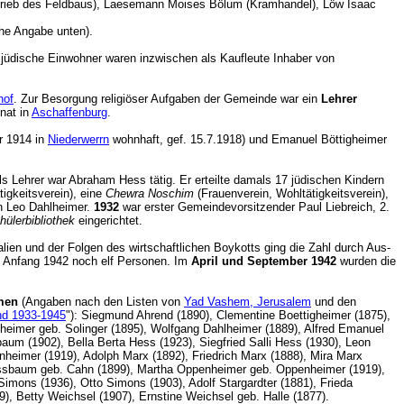
etrieb des Feldbaus), Laesemann Moises Bölum (Kramhandel), Löw Isaac
ische Angabe unten).
 jüdische Einwohner waren inzwischen als Kaufleute Inhaber von
hof
. Zur Besorgung religiöser Aufgaben der Gemeinde war ein
Lehrer
inat in
Aschaffenburg
.
r 1914 in
Niederwerrn
wohnhaft, gef. 15.7.1918) und Emanuel Böttigheimer
 Lehrer war Abraham Hess tätig. Er erteilte damals 17 jüdischen Kindern
igkeitsverein), eine
Chewra Noschim
(Frauenverein, Wohltätigkeitsverein),
n Leo Dahlheimer.
1932
war erster Gemeindevorsitzender Paul Liebreich, 2.
hülerbibliothek
eingerichtet.
en und der Folgen des wirtschaftlichen Boykotts ging die Zahl durch Aus-
, Anfang 1942 noch elf Personen. Im
April und September 1942
wurden die
men
(Angaben nach den Listen von
Yad Vashem, Jerusalem
und den
and 1933-1945
"): Siegmund Ahrend (1890), Clementine Boettigheimer (1875),
lheimer geb. Solinger (1895), Wolfgang Dahlheimer (1889), Alfred Emanuel
baum (1902), Bella Berta Hess (1923), Siegfried Salli Hess (1930), Leon
eimer (1919), Adolph Marx (1892), Friedrich Marx (1888), Mira Marx
 Nussbaum geb. Cahn (1899), Martha Oppenheimer geb. Oppenheimer (1919),
mons (1936), Otto Simons (1903), Adolf Stargardter (1881), Frieda
899), Betty Weichsel (1907), Ernstine Weichsel geb. Halle (1877).