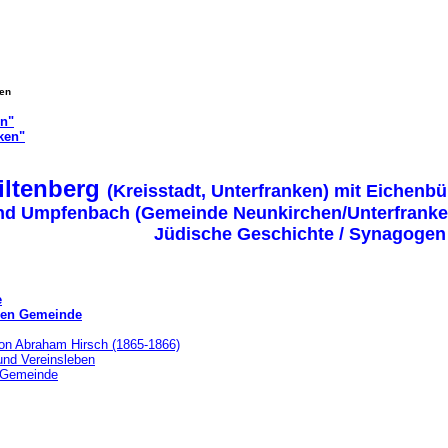
gen
on"
ken"
iltenberg
(Kreisstadt, Unterfranken) mit Eichenbü
nd Umpfenbach (Gemeinde Neunkirchen/Unterfranken
Jüdische Geschichte / Synagogen
e
chen Gemeinde
von Abraham Hirsch (1865-1866)
und Vereinsleben
r Gemeinde