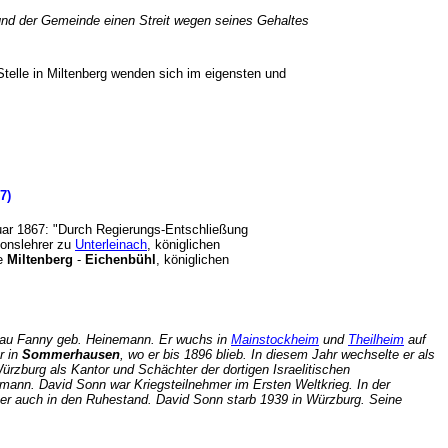
und der Gemeinde einen Streit wegen seines Gehaltes
 Stelle in Miltenberg wenden sich im eigensten und
7)
uar 1867: "Durch Regierungs-Entschließung
ionslehrer zu
Unterleinach
, königlichen
de
Miltenberg
-
Eichenbühl
, königlichen
rau Fanny geb. Heinemann. Er wuchs in
Mainstockheim
und
Theilheim
auf
r in
Sommerhausen
, wo er bis 1896 blieb. In diesem Jahr wechselte er als
Würzburg als Kantor und Schächter der dortigen Israelitischen
ermann. David Sonn war Kriegsteilnehmer im Ersten Weltkrieg. In der
 er auch in den Ruhestand. David Sonn starb 1939 in Würzburg. Seine