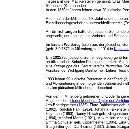
insgesamt drei Matrikelstellen genannt: Elias 
Schlosser (Kramhandel).
In den 1830er-Jahren lebten etwa 20 jüdische P
Auch nach der Mittel des 19. Jahrhunderts lebten
Einzelhandelsgeschäften unterschiedlicher Art (T
An
Einrichtungen
hatte die jüdische Gemeinde ei
angestellt, der zugleich als Vorbeter und Schoche
Im
Ersten Weltkrieg
fielen aus der jüdischen Gem
(geb. 3.9.1872 in Miltenberg, vor 1914 in
Kippenh
Um 1925
(98 jüdische Gemeindeglieder) gehörten 
an öffentlichen Schulen Religionsunterricht. An j
eine
Ortsgruppe des Centralvereins deutscher St
Vorsitzender Wohlgang Dahlheimer. Lehrer Hess un
1933
lebten 99 jüdische Personen in der Stadt (
und Abwanderung in den folgenden Jahren schnel
letzten jüdischen Miltenberger deportiert.
Von den in Miltenberg geborenen und/oder länger
Angaben des "
Gedenkbuches - Opfer der Verfolgun
Leo Boettigheimer (1886), Flora Dahlheimer geb. 
(1892), Rudolph Falk (1919), Johanna Falkenstein 
Heymann (1863), Nanny Hirsch geb. Klingenstein 
(1894), Manfred Moritz (1921), Maximilian Morit
Emma Schuster geb. Oppenheimer (1886), Erna Sim
Stargardter geb. Dahlheimer (1882), Julius Starga