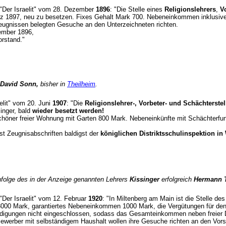
t "Der Israelit" vom 28. Dezember
1896
: "Die Stelle eines
Religionslehrers
,
V
ärz 1897, neu zu besetzen. Fixes Gehalt Mark 700. Nebeneinkommen inklusive
 Zeugnissen belegten Gesuche an den Unterzeichneten richten.
ember 1896,
orstand."
David Sonn,
bisher in
Theilheim
.
aelit" vom 20. Juni
1907
: "Die
Religionslehrer-, Vorbeter- und Schächterste
inger, bald
wieder besetzt werden!
höner freier Wohnung mit Garten 800 Mark. Nebeneinkünfte mit Schächterfun
t Zeugnisabschriften baldigst der
königlichen Distriktsschulinspektion in
hfolge des in der Anzeige genannten Lehrers
Kissinger
erfolgreich
Hermann T
 "Der Israelit" vom 12. Februar
1920
: "In Miltenberg am Main ist die Stelle de
3000 Mark, garantiertes Nebeneinkommen 1000 Mark, die Vergütungen für den 
ädigungen nicht eingeschlossen, sodass das Gesamteinkommen neben freier 
 Bewerber mit selbständigem Haushalt wollen ihre Gesuche richten an den Vo