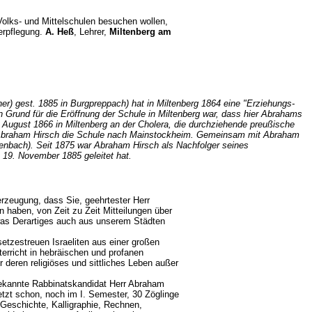
olks- und Mittelschulen besuchen wollen,
erpflegung.
A. Heß
, Lehrer,
Miltenberg am
er) gest. 1885 in Burgpreppach) hat in Miltenberg 1864 eine "Erziehungs-
Ein Grund für die Eröffnung der Schule in Miltenberg war, dass hier Abrahams
 3. August 1866 in Miltenberg an der Cholera, die durchziehende preußische
gte Abraham Hirsch die Schule nach Mainstockheim. Gemeinsam mit Abraham
nbach). Seit 1875 war Abraham Hirsch als Nachfolger seines
m 19. November 1885 geleitet hat.
erzeugung, dass Sie, geehrtester Herr
n haben, von Zeit zu Zeit Mitteilungen über
etwas Derartiges auch aus unserem Städten
etzestreuen Israeliten aus einer großen
terricht in hebräischen und profanen
 deren religiöses und sittliches Leben außer
bekannte Rabbinatskandidat Herr Abraham
etzt schon, noch im I. Semester, 30 Zöglinge
 Geschichte, Kalligraphie, Rechnen,