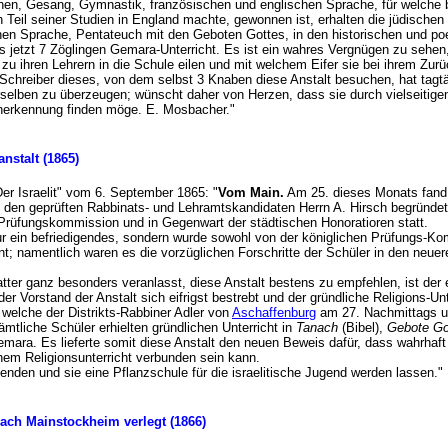
nen, Gesang, Gymnastik, französischen und englischen Sprache, für welche be
 Teil seiner Studien in England machte, gewonnen ist, erhalten die jüdische
schen Sprache, Pentateuch mit den Geboten Gottes, in den historischen und 
s jetzt 7 Zöglingen Gemara-Unterricht. Es ist ein wahres Vergnügen zu sehen,
zu ihren Lehrern in die Schule eilen und mit welchem Eifer sie bei ihrem Zu
chreiber dieses, von dem selbst 3 Knaben diese Anstalt besuchen, hat tagtä
selben zu überzeugen; wünscht daher von Herzen, dass sie durch vielseitige
Anerkennung finden möge. E. Mosbacher."
anstalt (1865)
 "Der Israelit" vom 6. September 1865: "
Vom Main.
Am 25. dieses Monats fand d
 den geprüften Rabbinats- und Lehramtskandidaten Herrn A. Hirsch begründete
n Prüfungskommission und in Gegenwart der städtischen Honoratioren statt.
ur ein befriedigendes, sondern wurde sowohl von der königlichen Prüfungs-Ko
t; namentlich waren es die vorzüglichen Forschritte der Schüler in den neue
tter ganz besonders veranlasst, diese Anstalt bestens zu empfehlen, ist der e
er Vorstand der Anstalt sich eifrigst bestrebt und der gründliche Religions-Unte
g, welche der Distrikts-Rabbiner Adler von
Aschaffenburg
am 27. Nachmittags un
ämtliche Schüler erhielten gründlichen Unterricht in
Tanach
(Bibel),
Gebote Go
emara. Es lieferte somit diese Anstalt den neuen Beweis dafür, dass wahrhaft
hem Religionsunterricht verbunden sein kann.
nden und sie eine Pflanzschule für die israelitische Jugend werden lassen."
 nach Mainstockheim verlegt (1866)