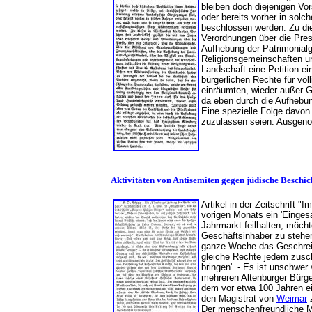
bleiben doch diejenigen Vo
oder bereits vorher in sol
beschlossen werden. Zu di
Verordnungen über die Press
Aufhebung der Patrimonialg
Religionsgemeinschaften u
Landschaft eine Petition e
bürgerlichen Rechte für vö
einräumten, wieder außer G
da eben durch die Aufhebu
Eine spezielle Folge davon
zuzulassen seien. Ausgeno
Aktivitäten von Antisemiten gegen jüdische Besc
Artikel in der Zeitschrift 
vorigen Monats ein 'Eingesa
Jahrmarkt feilhalten, möch
Geschäftsinhaber zu stehen
ganze Woche das Geschrei 
gleiche Rechte jedem zusch
bringen'. - Es ist unschwe
mehreren Altenburger Bürge
dem vor etwa 100 Jahren e
den Magistrat von
Weimar
z
Der menschenfreundliche Mi