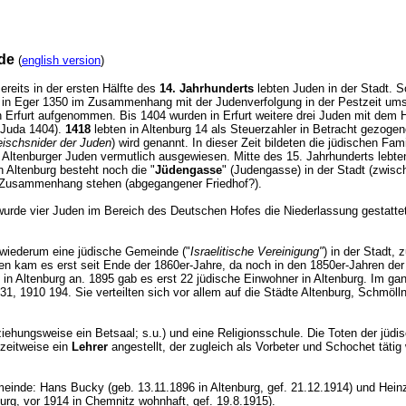
de
(
english version
)
Bereits in der ersten Hälfte des
14. Jahrhunderts
lebten Juden in der Stadt. S
 in Eger 1350 im Zusammenhang mit der Judenverfolgung in der Pestzeit ums
n Erfurt aufgenommen. Bis 1404 wurden in Erfurt weitere drei Juden mit dem 
 Juda 1404).
1418
lebten in Altenburg 14 als Steuerzahler in Betracht gezogen
eischsnider der Juden
) wird genannt. In dieser Zeit bildeten die jüdischen Fa
Altenburger Juden vermutlich ausgewiesen. Mitte des 15. Jahrhunderts lebte
in Altenburg besteht noch die "
Jüdengasse
" (Judengasse) in der Stadt (zwis
in Zusammenhang stehen (abgegangener Friedhof?).
 wurde vier Juden im Bereich des Deutschen Hofes die Niederlassung gestattet
wiederum eine jüdische Gemeinde ("
Israelitische Vereinigung"
) in der Stadt,
ien kam es erst seit Ende der 1860er-Jahre, da noch in den 1850er-Jahren d
t in Altenburg an. 1895 gab es erst 22 jüdische Einwohner in Altenburg. Im 
1, 1910 194. Sie verteilten sich vor allem auf die Städte Altenburg, Schmöll
hungsweise ein Betsaal; s.u.) und eine Religionsschule. Die Toten der jüdi
zeitweise ein
Lehrer
angestellt, der zugleich als Vorbeter und Schochet täti
einde: Hans Bucky (geb. 13.11.1896 in Altenburg, gef. 21.12.1914) und Heinz
enburg, vor 1914 in Chemnitz wohnhaft, gef. 19.8.1915).