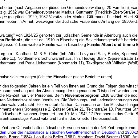
ehörten (nach Angaben der jüdischen Gemeindeverwaltung: 20 Familien), war 
pzig.
1932
war Gemeindevorsteher Markus Güttmann (Friedrich-Ebert-Straße 3
lege
(gegründet 1929; 1932 Vorsitzender Markus Güttmann, Friedrich-Ebert-Str
milien lebten in Armut, weswegen der Jüdische Frauenbund Anfang der 1930er-J
ltung" von 1924/25 gehörten zur jüdischen Gemeinde in Altenburg auch die
ma Rothholz,
die seit ca. 1910 in Eisenberg ein Bekleidungsgeschäft betri
gasse 2. Eine weitere Familie war in Eisenberg Familie
Albert und Emma 
urg u.a.: Kaufhaus M. & S. Cohn (Inh. Albert Levy und Sally Bucky, Sporenst
raße 11), Nordheimers Schuhwarenhaus, Inh. Hedwig Blank (Sporenstraße 17
ebermann und Perla Liebermann (Kornmarkt 11), Textilgeschäft Wilhelm (Wolf
nalsozialisten gegen jüdische Einwohner (siehe Berichte unten).
In den folgenden Jahren ist ein Teil von ihnen auf Grund der Folgen des wirt
sammenhang mit der Abschiebung der sogenannten "Ostjuden" wurden am 28.
 die NS-Zeit nur vier Personen. Beim
Novemberpogrom 1938
wurden die noc
en Nationalsozialisten überfallen. Die Wohnungs- und Ladeneinrichtungen wur
uchenwald verbracht. Hier verstarb Nathan Dannemann an den Misshandlungen
enziehen (Kronengasse 2, Zeitzer Straße 21, Teichstraße 10, Pauritzer St
 jüdischen Einwohner deportiert: am 10. Mai 1942 17 Personen in das Getto B
nzentrationslager Auschwitz und fünf in das Ghetto Theresienstadt.
e Zeit am Ort wohnhaften jüdischen Personen sind in der NS-Zeit umgekomm
en unter der nationalsozialistischen Gewaltherrschaft in Deutschland 1933-
 geb. Brand (1884), Leo (Leib) Beller (1881), Abraham David Berger (1896), Ani