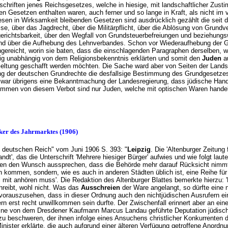
rschriften jenes Reichsgesetzes, welche in hiesige, mit landschaftlicher Zu
chen Gesetzen enthalten waren, auch ferner und so lange in Kraft, als nicht
esen in Wirksamkeit bleibenden Gesetzen sind ausdrücklich gezählt die seit
e, über das Jagdrecht, über die Militärpflicht, über die Ablösung von Grundv
erichtsbarkeit, über den Wegfall von Grundsteuerbefreiungen und beziehungs
nd über die Aufhebung des Lehnverbandes. Schon vor Wiederaufhebung der G
ingereicht, worin sie baten, dass die einschlagenden Paragraphen derselben, 
llig unabhängig von dem Religionsbekenntnis erklärten und somit den
Juden
au
eltung geschafft werden möchten. Die Sache ward aber von Seiten der Landsc
ng der deutschen Grundrechte die desfallsige Bestimmung des Grundgesetze
 war übrigens eine Bekanntmachung der Landesregierung, dass jüdische Hande
mmen von diesem Verbot sind nur Juden, welche mit optischen Waren handel
hicker des Jahrmarktes (1906)
"Im deutschen Reich" vom Juni 1906 S. 393: "
Leipzig
. Die 'Altenburger Zeitung
ndt', das die Unterschrift 'Mehrere hiesiger Bürger' aufwies und wie folgt laut
ten den Wunsch aussprechen, dass die Behörde mehr darauf Rücksicht nimmt,
 kommen, sondern, wie es auch in anderen Städten üblich ist, eine Reihe für
mit anhören muss'. Die Redaktion des Altenburger Blattes bemerkte hierzu: 
reibt, wohl nicht. Was das
Ausschreien
der Ware angelangt, so dürfte eine
r vorauszusehen, dass in dieser Ordnung auch den nichtjüdischen Ausrufern ei
rn erst recht unwillkommen sein durfte. Der Zwischenfall erinnert aber an ei
ine von dem Dresdener Kaufmann Marcus Landau geführte Deputation jüdische
u beschweren, der ihnen infolge eines Ansuchens christlicher Konkurrenten d
nister erklärte, die auch aufgrund einer älteren Verfügung getroffene Anordn