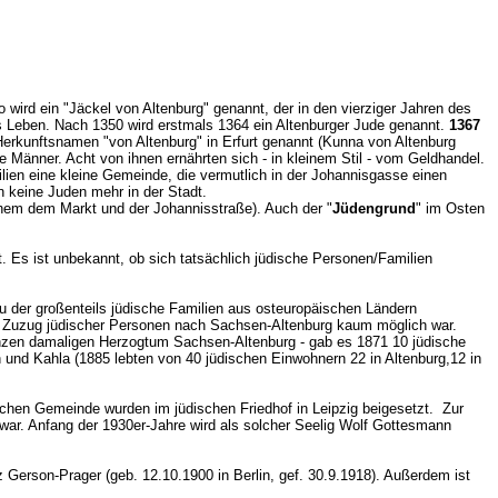
o wird ein "Jäckel von Altenburg" genannt, der in den vierziger Jahren des
 Leben. Nach 1350 wird erstmals 1364 ein Altenburger Jude genannt.
1367
Herkunftsnamen "von Altenburg" in Erfurt genannt (Kunna von Altenburg
e Männer. Acht von ihnen ernährten sich - in kleinem Stil - vom Geldhandel.
milien eine kleine Gemeinde, die vermutlich in der Johannisgasse einen
n keine Juden mehr in der Stadt.
chem dem Markt und der Johannisstraße). Auch der "
Jüdengrund
" im Osten
. Es ist unbekannt, ob sich tatsächlich jüdische Personen/Familien
 zu der großenteils jüdische Familien aus osteuropäischen Ländern
er Zuzug jüdischer Personen nach Sachsen-Altenburg kaum möglich war.
ganzen damaligen Herzogtum Sachsen-Altenburg - gab es 1871 10 jüdische
n und Kahla (1885 lebten von 40 jüdischen Einwohnern 22 in Altenburg,12 in
schen Gemeinde wurden im jüdischen Friedhof in Leipzig beigesetzt. Zur
g war. Anfang der 1930er-Jahre wird als solcher Seelig Wolf Gottesmann
 Gerson-Prager (geb. 12.10.1900 in Berlin, gef. 30.9.1918). Außerdem ist