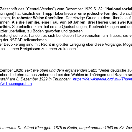
 (Zeitschrift des "Central-Vereins") vom Dezember 1929 S. 82: "
Nationalsozia
Thüringen) hat kürzlich ein Trupp Hakenkreuzer
eine jüdische Familie
, die s
 geben,
in rohester Weise überfallen
. Der einzige Grund zu dem Überfall auf
kennen.
Als die Familie, eine Frau von 60 Jahren, drei Herren und zwei Ki
rthin.
Sie erhielten zum Teil ernste Quetschungen, Kopfverletzungen und der
ler überfallen, zu Boden geworfen und getreten.
szeitung' schreibt, handelt es sich bei diesen Hakenkreuzlern um Trupps, d
ng der NSDAP teilzunehmen.
er Bevölkerung sind mit Recht in größter Erregung über diese Vorgänge. Möge
 politischen Ereignissen zu sehen zu können."
Dezember 1929:
Text wie oben und dem ergänzenden Satz:
"Jeder deutsche Jud
ber die Lehre daraus ziehen und bei den Wahlen in Thüringen und Bayern se
gswahl am 8. Dezember 1929 in Thüringen:
https://de.wikipedia.org/wiki/Thü
e/wlThueringen.htm
chtsanwalt Dr. Alfred Klee (geb. 1875 in Berlin, umgekommen 1943 im KZ We