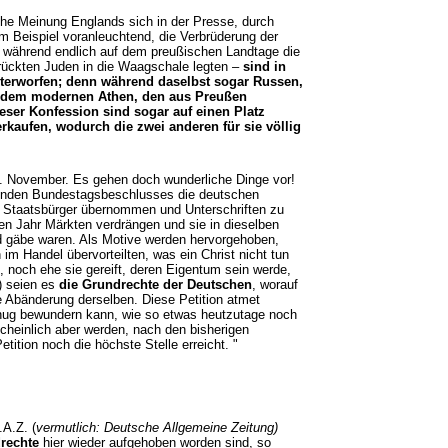
che Meinung Englands sich in der Presse, durch
m Beispiel voranleuchtend, die Verbrüderung der
; während endlich auf dem preußischen Landtage die
rückten Juden in die Waagschale legten –
sind in
nterworfen; denn während daselbst sogar Russen,
g, dem modernen Athen, den aus Preußen
eser Konfession sind sogar auf einen Platz
kaufen, wodurch die zwei anderen für sie völlig
1. November. Es gehen doch wunderliche Dinge vor!
effenden Bundestagsbeschlusses die deutschen
r Staatsbürger übernommen und Unterschriften zu
n Jahr Märkten verdrängen und sie in dieselben
nd gäbe waren. Als Motive werden hervorgehoben,
m Handel übervorteilten, was ein Christ nicht tun
, noch ehe sie gereift, deren Eigentum sein werde,
) seien es
die Grundrechte der Deutschen
, worauf
 Abänderung derselben. Diese Petition atmet
nug bewundern kann, wie so etwas heutzutage noch
cheinlich aber werden, nach den bisherigen
ition noch die höchste Stelle erreicht. "
.A.Z. (
vermutlich: Deutsche Allgemeine Zeitung)
rechte
hier wieder aufgehoben worden sind, so