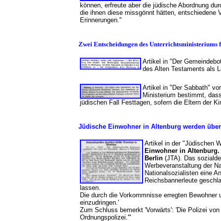
können, erfreute aber die jüdische Abordnung durc
die ihnen diese missgönnt hätten, entschiedene 
Erinnerungen."
Zwei Entscheidungen des Unterrichtsministeriums f
Artikel in "Der Gemeindebo
des Alten Testaments als L
Artikel in "Der Sabbath" v
Ministerium bestimmt, dass
jüdischen Fall Festtagen, sofern die Eltern der 
Jüdische Einwohner in Altenburg werden überf
Artikel in der "Jüdische
Einwohner in Altenburg
Berlin
(JTA). Das sozialdem
Werbeveranstaltung der Nat
Nationalsozialisten eine 
Reichsbannerleute geschlag
lassen.
Die durch die Vorkommnisse erregten Bewohner un
einzudringen.'
Zum Schluss bemerkt 'Vorwärts': 'Die Polizei von
Ordnungspolizei.'"