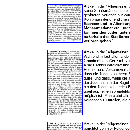
Artikel in der "Allgemeine
seine Staatsmänner, in sei
gesitteten Nationen nur vo
Koryphäen der öffentliche
Sachsen und in Altenburg
Mohammedaner etc. ungehi
kommenden Juden untersag
außerhalb des Stadttores
verloren gehen.
"
Artikel in der "Allgemein
Während in fast allen ande
Grundrechte außer Kraft zu
einer Petition gefordert u
Rechts- und Verkehrsverhäl
dass die Juden von ihrem S
dürfe, und dass, wenn die J
der Jude auch in der Rege
hin den Juden nicht jedes
überhaupt einen so unduld
möglich ist. Man bietet al
Vorgängen zu urteilen, die
Artikel in der "Allgemeine
berichtet von hier Folgend