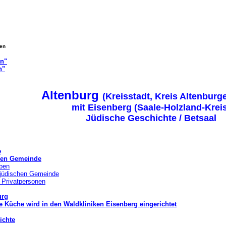
gen
on"
n"
Altenburg
(Kreisstadt, Kreis Altenburg
mit Eisenberg (Saale-Holzland-Krei
Jüdische Geschichte / Betsaal
e
chen Gemeinde
ben
 jüdischen Gemeinde
 Privatpersonen
urg
Küche wird in den Waldkliniken Eisenberg eingerichtet
ichte