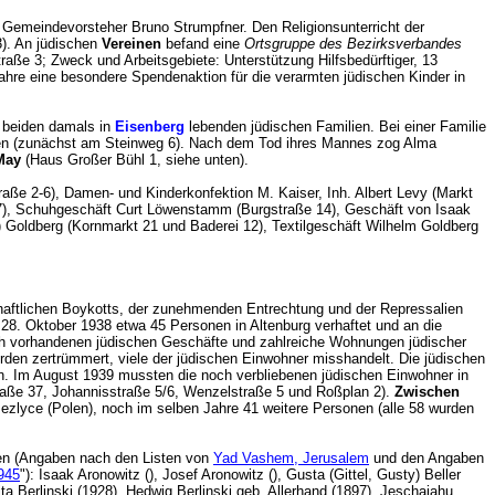
Gemeindevorsteher Bruno Strumpfner. Den Religionsunterricht der
). An jüdischen
Vereinen
befand eine
Ortsgruppe des Bezirksverbandes
aße 3; Zweck und Arbeitsgebiete: Unterstützung Hilfsbedürftiger, 13
ahre eine besondere Spendenaktion für die verarmten jüdischen Kinder in
 beiden damals in
Eisenberg
lebenden jüdischen Familien. Bei einer Familie
eben (zunächst am Steinweg 6). Nach dem Tod ihres Mannes zog Alma
May
(Haus Großer Bühl 1, siehe unten).
raße 2-6), Damen- und Kinderkonfektion M. Kaiser, Inh. Albert Levy (Markt
), Schuhgeschäft Curt Löwenstamm (Burgstraße 14), Geschäft von Isaak
) Goldberg (Kornmarkt 21 und Baderei 12), Textilgeschäft Wilhelm Goldberg
schaftlichen Boykotts, der zunehmenden Entrechtung und der Repressalien
 Oktober 1938 etwa 45 Personen in Altenburg verhaftet und an die
h vorhandenen jüdischen Geschäfte und zahlreiche Wohnungen jüdischer
den zertrümmert, viele der jüdischen Einwohner misshandelt. Die jüdischen
. Im August 1939 mussten die noch verbliebenen jüdischen Einwohner in
raße 37, Johannisstraße 5/6, Wenzelstraße 5 und Roßplan 2).
Zwischen
ezlyce (Polen), noch im selben Jahre 41 weitere Personen (alle 58 wurden
en (Angaben nach den Listen von
Yad Vashem, Jerusalem
und den Angaben
1945
"): Isaak Aronowitz (), Josef Aronowitz (), Gusta (Gittel, Gusty) Beller
ta Berlinski (1928). Hedwig Berlinski geb. Allerhand (1897), Jeschajahu