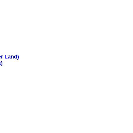
er Land)
s)