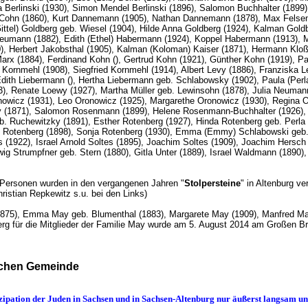
osa Berlinski (1930), Simon Mendel Berlinski (1896), Salomon Buchhalter (189
Cohn (1860), Kurt Dannemann (1905), Nathan Dannemann (1878), Max Felsen (19
Gittel) Goldberg geb. Wiesel (1904), Hilde Anna Goldberg (1924), Kalman Gold
umann (1882), Edith (Ethel) Habermann (1924), Koppel Habermann (1913), Mo
0), Herbert Jakobsthal (1905), Kalman (Koloman) Kaiser (1871), Hermann Kloß
arx (1884), Ferdinand Kohn (), Gertrud Kohn (1921), Günther Kohn (1919), P
 Kornmehl (1908), Siegfried Kornmehl (1914), Albert Levy (1886), Franziska 
dith Liebermann (), Hertha Liebermann geb. Schlabowsky (1902), Paula (Per
, Renate Loewy (1927), Martha Müller geb. Lewinsohn (1878), Julia Neumann
owicz (1931), Leo Oronowicz (1925), Margarethe Oronowicz (1930), Regina O
y (1871), Salomon Rosenmann (1899), Helene Rosenmann-Buchhalter (1926),
eb. Ruchewitzky (1891), Esther Rotenberg (1927), Hinda Rotenberg geb. Perla 
 Rotenberg (1898), Sonja Rotenberg (1930), Emma (Emmy) Schlabowski geb. R
s (1922), Israel Arnold Soltes (1895), Joachim Soltes (1909), Joachim Hersc
ig Strumpfner geb. Stern (1880), Gitla Unter (1889), Israel Waldmann (1890
Personen wurden in den vergangenen Jahren "
Stolpersteine
" in Altenburg v
 Christian Repkewitz s.u. bei den Links)
75), Emma May geb. Blumenthal (1883), Margarete May (1909), Manfred May
nberg für die Mitglieder der Familie May wurde am 5. August 2014 am Große
ischen Gemeinde
zipation der Juden in Sachsen und in Sachsen-Altenburg nur äußerst langsam 