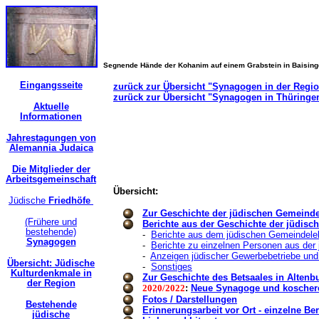
Segnende Hände der Kohanim auf einem Grabstein in Baisin
Eingangsseite
zurück zur Übersicht "Synagogen in der Regi
zurück zur Übersicht "Synagogen in Thüringe
Aktuelle
Informationen
Jahrestagungen von
Alemannia Judaica
Die Mitglieder der
Arbeitsgemeinschaft
Übersicht:
Jüdische
Friedhöfe
Zur Geschichte der jüdischen Gemeind
(Frühere und
Berichte aus der Geschichte der jüdis
bestehende)
-
Berichte aus dem jüdischen Gemeindele
Synagogen
-
Berichte zu einzelnen Personen aus der
-
Anzeigen jüdischer Gewerbebetriebe und
Übersicht: Jüdische
-
Sonstiges
Kulturdenkmale in
Zur Geschichte des Betsaales in Altenb
der Region
2020/2022
:
Neue Synagoge und koschere 
Fotos / Darstellungen
Bestehende
Erinnerungsarbeit vor Ort - einzelne Ber
jüdische