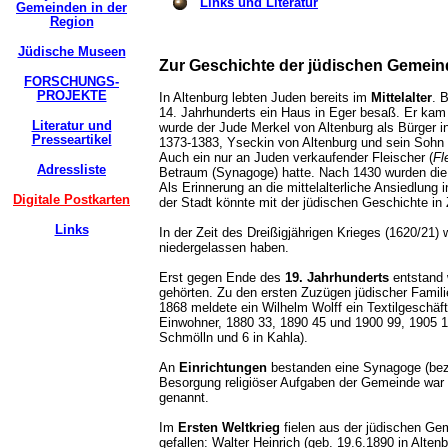
Links und Literatur
Gemeinden in der
Region
Jüdische Museen
Zur Geschichte der jüdischen Gemein
FORSCHUNGS-
PROJEKTE
In Altenburg lebten Juden bereits im
Mittelalter
. 
14. Jahrhunderts ein Haus in Eger besaß. Er kam
Literatur und
wurde der Jude Merkel von Altenburg als Bürger i
Presseartikel
1373-1383, Yseckin von Altenburg und sein Sohn
Auch ein nur an Juden verkaufender Fleischer (
Fl
Adressliste
Betraum (Synagoge) hatte. Nach 1430 wurden die 
Als Erinnerung an die mittelalterliche Ansiedlung 
Digitale Postkarten
der Stadt könnte mit der jüdischen Geschichte 
Links
In der Zeit des Dreißigjährigen Krieges (1620/21)
niedergelassen haben.
Erst gegen Ende des
19. Jahrhunderts
entstand 
gehörten. Zu den ersten Zuzügen jüdischer Famil
1868 meldete ein Wilhelm Wolff ein Textilgeschäf
Einwohner, 1880 33, 1890 45 und 1900 99, 1905 13
Schmölln und 6 in Kahla).
An
Einrichtungen
bestanden eine Synagoge (bezie
Besorgung religiöser Aufgaben der Gemeinde war 
genannt.
Im
Ersten Weltkrieg
fielen aus der jüdischen Gem
gefallen: Walter Heinrich (geb. 19.6.1890 in Alt