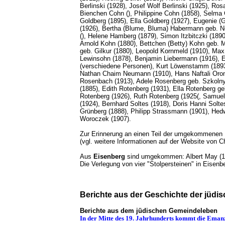
Berlinski (1928), Josef Wolf Berlinski (1925), R
Bienchen Cohn (), Philippine Cohn (1858), Selma 
Goldberg (1895), Ella Goldberg (1927), Eugenie (
(1926), Bertha (Blume, Bluma) Habermann geb. Ne
(), Helene Hamberg (1879), Simon Itzbitczki (189
Arnold Kohn (1880), Bettchen (Betty) Kohn geb. M
geb. Gilkur (1880), Leopold Kornmeld (1910), Max
Lewinsohn (1878), Benjamin Liebermann (1916), E
(verschiedene Personen), Kurt Löwenstamm (1893)
Nathan Chaim Neumann (1910), Hans Naftali Oron
Rosenbach (1913), Adele Rosenberg geb. Szkoln
(1885), Edith Rotenberg (1931), Ella Rotenberg g
Rotenberg (1926), Ruth Rotenberg (1925(, Samuel
(1924), Bernhard Soltes (1918), Doris Hanni Solte
Grünberg (1888), Philipp Strassmann (1901), Hedw
Woroczek (1907).
Zur Erinnerung an einen Teil der umgekommenen 
(vgl. weitere Informationen auf der Website von
Aus
Eisenberg
sind umgekommen: Albert May (18
Die Verlegung von vier "Stolpersteinen" in Eise
Berichte aus der Geschichte der jüd
Berichte aus dem jüdischen Gemeindeleben
In der Mitte des 19. Jahrhunderts kommt die Eman