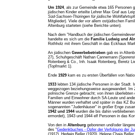
Um 1924
, als zur Gemeinde etwa 165 Personen g
jüdischen Kinder erteilte Lehrer Max Graf aus Lei
Süd-Sachsen-Thüringen für jüdische Wohlfahrtspf
Mitglieder). Viele der vor allem ostjüdischen Fa
Altenburg starteten (siehe Berichte unten).
Nach dem "Handbuch der jüdischen Gemeindeverwa
handelte es sich um die
Familie Ludwig und Al
Rothholz mit ihrem Geschäft in das Eckhaus Markt
An jüdischen
Gewerbebetrieben
gab es in Altenb
27), Schuhgeschäft Nathan Cannemann (Sporenst
Rotenberg & Co., Inh. Isaak Rotenberg, Beretz Li
(Topfmarkt 1).
Ende
1929
kam es zu ersten Überfällen von Natio
1933
lebten 134 jüdische Personen in der Stadt. 
weggezogen beziehungsweise ausgewandert. Im Zu
polnische Grenze gebracht; von ihnen überlebten
Familien und Einwohner durch SA-Leute und ander
Männer wurden verhaftet und später in das KZ B
sogenannten "Judenhäuser" in großer Enge zusamm
1942 und 1944
wurden die bis dahin verbliebenen
ermordet), 1943 und 1944 elf Personen in das Ko
Von den in
Altenburg
geborenen und/oder länger
des "
Gedenkbuches - Opfer der Verfolgung der Jud
(1912), Hedwig Beller (1920), Helene Chaja Beller