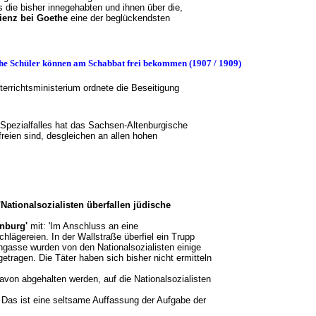
s die bisher innegehabten und ihnen über die,
ienz bei Goethe
eine der beglückendsten
sche Schüler können am Schabbat frei bekommen (1907 / 1909)
terrichtsministerium ordnete die Beseitigung
Spezialfalles hat das Sachsen-Altenburgische
reien sind, desgleichen an allen hohen
"Nationalsozialisten überfallen jüdische
nburg'
mit: 'Im Anschluss an eine
hlägereien. In der Wallstraße überfiel ein Trupp
ngasse wurden von den Nationalsozialisten einige
tragen. Die Täter haben sich bisher nicht ermitteln
von abgehalten werden, auf die Nationalsozialisten
. Das ist eine seltsame Auffassung der Aufgabe der