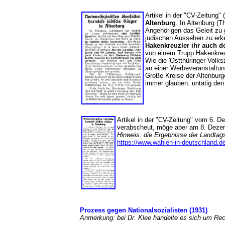
Artikel in der "CV-Zeitung"
Altenburg
. In Altenburg (
Angehörigen das Geleit zu
jüdischen Aussehen zu er
Hakenkreuzler ihr auch do
von einem Trupp Hakenkreuz
Wie die 'Ostthüringer Volk
an einer Werbeveranstaltu
Große Kreise der Altenburg
immer glauben. untätig den
Artikel in der "CV-Zeitung" vom 6. 
verabscheut, möge aber am 8. Dezem
Hinweis: die Ergebnisse der Landta
https://www.wahlen-in-deutschland.d
Prozess gegen Nationalsozialisten (1931)
Anmerkung: bei Dr. Klee handelte es sich um Re