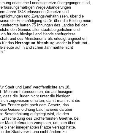
stimmung erlassene Landesgesetze übergegangen sind,
 im verfassungsmäßigen Wege Abänderungen
 dem Jahre 1848 erlassenen Gesetze und
erpflichtungen und Zwangsverhältnissen, über die
weise die Entschädigung dafür, über die Bildung neue
rundrechte hatten 75 Innungen des Landes bei der
welche den Genuss aller staatsbürgerlichen und
ch für das hiesige Land Handelsbefugnisse
haft und des Ministeriums als erledigt angesehen,
s für das
Herzogtum Altenburg
wieder in Kraft trat.
lsleute auf inländischen Jahrmärkte nicht
n."
 für Stadt und Land' veröffentlichte am 18.
et: 'Mehrere Interessenten, die auf hiesigem
 dass die Juden nicht unter die hiesigen
 sich zugewiesen erhalten, damit man nicht die
'Das Erstere geht nach dem Gesetz, das
 neue Gassenordnung bald näheres darüber
ne Beschränkung aufgelegt wird, die den
ne Entscheidung des Dichterfürsten
Goethe
, bei
r Marktlieferanten vorsprach, um sich über
ie bisher innegehabten Plätze versagt hatte.
ung der Stadtverwaltung nicht ändern zu