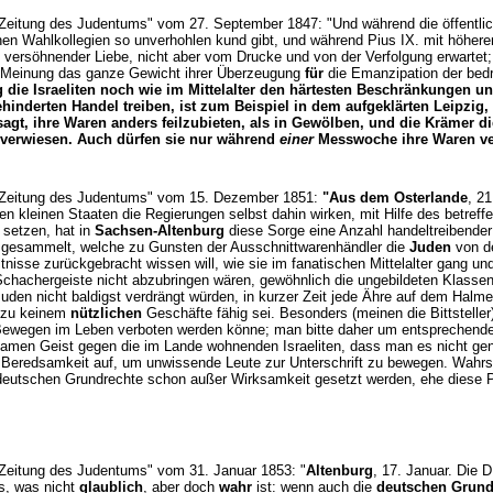
n Zeitung des Judentums" vom 27. September 1847: "Und während die öffentli
nen Wahlkollegien so unverhohlen kund gibt, und während Pius IX. mit höhere
n versöhnender Liebe, nicht aber vom Drucke und von der Verfolgung erwartet
n Meinung das ganze Gewicht ihrer Überzeugung
für
die Emanzipation der bed
 die Israeliten noch wie im Mittelalter den härtesten Beschränkungen u
nderten Handel treiben, ist zum Beispiel in dem aufgeklärten Leipzi
t, ihre Waren anders feilzubieten, als in Gewölben, und die Krämer di
 verwiesen. Auch dürfen sie nur während
einer
Messwoche ihre Waren ver
en Zeitung des Judentums" vom 15. Dezember 1851:
"Aus dem Osterlande
, 2
ren kleinen Staaten die Regierungen selbst dahin wirken, mit Hilfe des betr
 setzen, hat in
Sachsen-Altenburg
diese Sorge eine Anzahl handeltreibende
nd gesammelt, welche zu Gunsten der Ausschnittwarenhändler die
Juden
von de
tnisse zurückgebracht wissen will, wie sie im fanatischen Mittelalter gang u
chachergeiste nicht abzubringen wären, gewöhnlich die ungebildeten Klassen i
uden nicht baldigst verdrängt würden, in kurzer Zeit jede Ähre auf dem Halme
l zu keinem
nützlichen
Geschäfte fähig sei. Besonders (meinen die Bittsteller
 Bewegen im Leben verboten werden könne; man bitte daher um entsprechende
samen Geist gegen die im Lande wohnenden Israeliten, dass man es nicht ge
le Beredsamkeit auf, um unwissende Leute zur Unterschrift zu bewegen. Wahrs
 deutschen Grundrechte schon außer Wirksamkeit gesetzt werden, ehe diese Pet
n Zeitung des Judentums" vom 31. Januar 1853: "
Altenburg
, 17. Januar. Die D
es, was nicht
glaublich
, aber doch
wahr
ist: wenn auch die
deutschen Grund