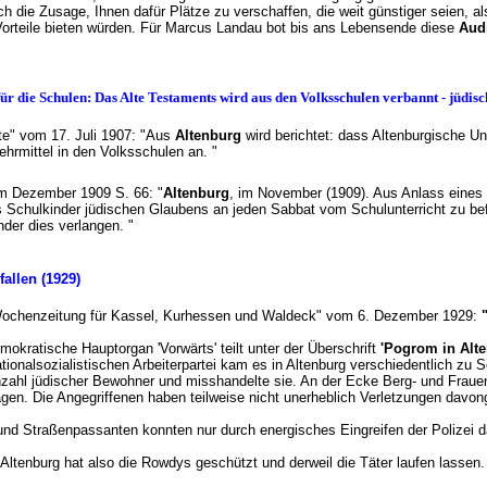
h die Zusage, Ihnen dafür Plätze zu verschaffen, die weit günstiger seien, al
Vorteile bieten würden. Für Marcus Landau bot bis ans Lebensende diese
Aud
ür die Schulen: Das Alte Testaments wird aus den Volksschulen verbannt - jüdi
te" vom 17. Juli 1907: "Aus
Altenburg
wird berichtet: dass Altenburgische Un
ehrmittel in den Volksschulen an. "
om Dezember 1909 S. 66: "
Altenburg
, im November (1909). Aus Anlass eines 
 Schulkinder jüdischen Glaubens an jeden Sabbat vom Schulunterricht zu bef
Kinder dies verlangen. "
allen (1929)
n Wochenzeitung für Kassel, Kurhessen und Waldeck" vom 6. Dezember 1929:
.
okratische Hauptorgan 'Vorwärts' teilt unter der Überschrift
'Pogrom in Alte
ionalsozialistischen Arbeiterpartei kam es in Altenburg verschiedentlich zu Sc
Anzahl jüdischer Bewohner und misshandelte sie. An der Ecke Berg- und Fraue
en. Die Angegriffenen haben teilweise nicht unerheblich Verletzungen davonge
d Straßenpassanten konnten nur durch energisches Eingreifen der Polizei da
 Altenburg hat also die Rowdys geschützt und derweil die Täter laufen lassen