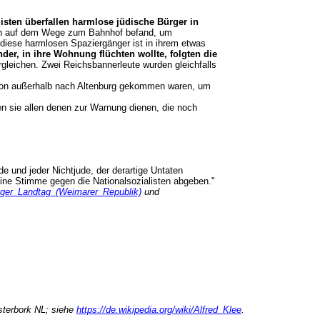
listen überfallen harmlose jüdische Bürger in
ich auf dem Wege zum Bahnhof befand, um
 diese harmlosen Spaziergänger ist in ihrem etwas
nder, in ihre Wohnung flüchten wollte, folgten die
gleichen. Zwei Reichsbannerleute wurden gleichfalls
ie von außerhalb nach Altenburg gekommen waren, um
n sie allen denen zur Warnung dienen, die noch
e und jeder Nichtjude, der derartige Untaten
ine Stimme gegen die Nationalsozialisten abgeben."
ringer_Landtag_(Weimarer_Republik)
und
sterbork NL; siehe
https://de.wikipedia.org/wiki/Alfred_Klee
.