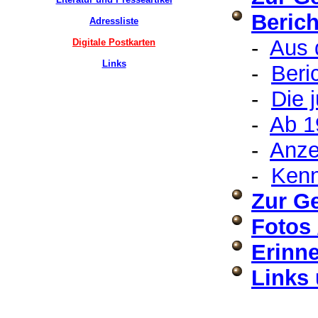
Beric
Adressliste
-
Aus 
Digitale Postkarten
Links
-
Beri
-
Die 
-
Ab 1
-
Anze
-
Kenn
Zur G
Fotos 
Erinne
Links 