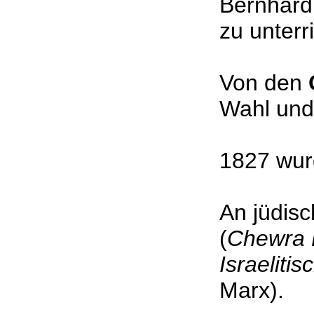
Bernhard
zu unterr
Von den
Wahl und
1827 wur
An jüdis
(
Chewra 
Israeliti
Marx).