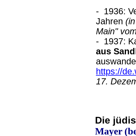
- 1936: V
Jahren
(i
Main" vom
- 1937: K
aus Sand
auswandert
https://de.
17. Dezem
Die jüd
Mayer (be