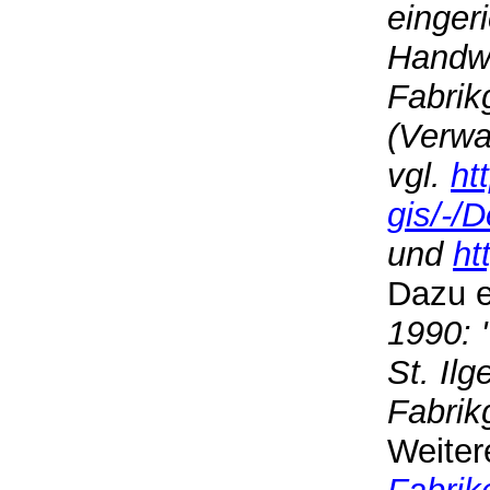
einger
Handwe
Fabrik
(Verwa
vgl.
ht
gis/-
und
ht
Dazu ei
1990: 
St. Il
Fabrik
Weite