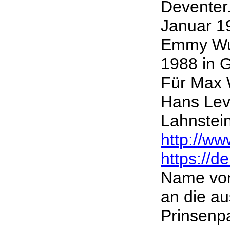
Deventer.
Januar 1
Emmy Wun
1988 in 
Für Max 
Hans Lev
Lahnstein
http://ww
https://d
Name von
an die au
Prinsenp