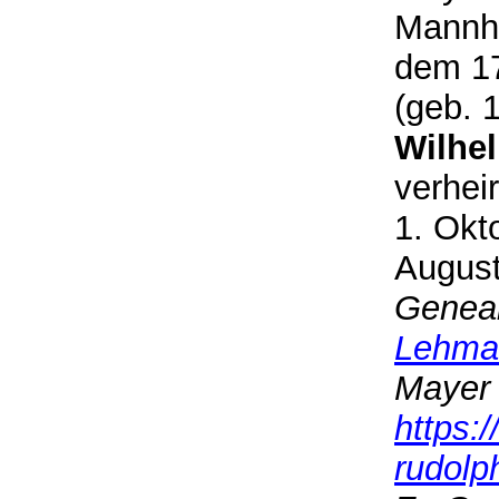
Mannhe
dem 17
(geb. 
Wilhe
verhei
1. Okt
August
Geneal
Lehma
Mayer 
https:
rudolp