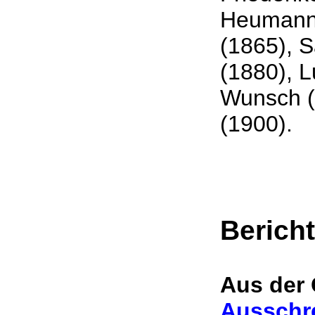
Heumann 
(1865), S
(1880), L
Wunsch (
(1900).
Berich
Aus der 
Ausschre