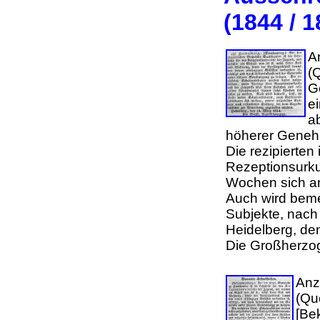
(1844 / 1
A
(
G
e
a
höherer Geneh
Die rezipierten
Rezeptionsurku
Wochen sich a
Auch wird beme
Subjekte, nach
Heidelberg, de
Die Großherzo
Anz
(Qu
[Be