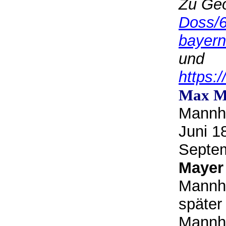
Zu Ge
Doss/
bayern
und
https:
Max M
Mannhe
Juni 1
Septem
Mayer
Mannh
später 
Mannhe