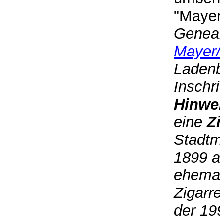
"Mayer
Geneal
Mayer
Ladenb
Inschri
Hinwe
eine
Z
Stadtm
1899 a
ehemal
Zigarr
der 19