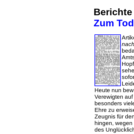
Berichte
Zum Tod
Artik
nach
beda
Amts
Hopf
sehe
sofo
Leid
Heute nun bewe
Verewigten auf
besonders viel
Ehre zu erweis
Zeugnis für de
hingen, wegen 
des Unglückli