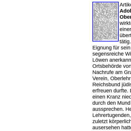
Artik
Adol
Ober
wirk
eine
über
tätig
Eignung für sein
segensreiche Wi
Löwen anerkannt
Ortsbehörde vo
Nachrufe am Grab
Verein, Oberlehr
Reichsbund jüdis
erfreuen durfte.
einen Kranz nied
durch den Mund 
aussprechen. He
Lehrertugenden,
zuletzt körperli
ausersehen hatte