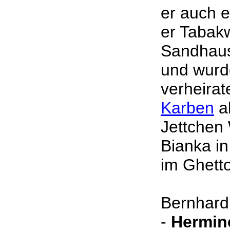
er auch 
er Tabakw
Sandhaus
und wur
verheirat
Karben
al
Jettchen
Bianka i
im Ghett
Bernhard
-
Hermin