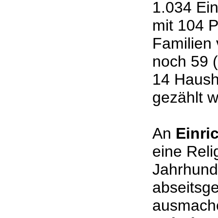
1.034 Ei
mit 104 
Familien
noch 59 (
14 Haush
gezählt 
An
Einri
eine Reli
Jahrhunde
abseitsge
ausmachen