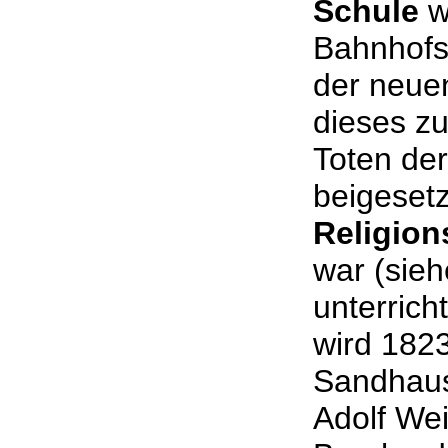
Schule
w
Bahnhofst
der neue
dieses z
Toten de
beigeset
Religion
war (sieh
unterrich
wird 1823
Sandhaus
Adolf Wei