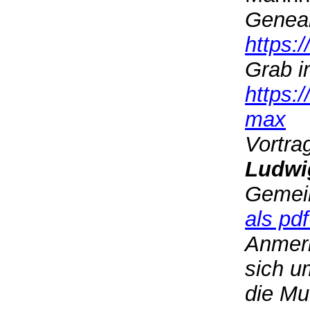
Geneal
https:
Grab i
https:
max
Vortra
Ludwi
Gemei
als pdf
Anmerk
sich u
die Mu