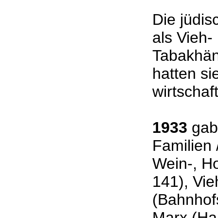
Die jüdis
als Vieh-
Tabakhänd
hatten si
wirtscha
1933
gab
Familien
Wein-, H
141), Vie
(Bahnhofs
Marx (Hau