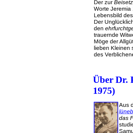
Der zur
Beiset
Worte Jeremia 1
Lebensbild des
Der Unglücklic
den
ehrfurchtg
trauernde Witw
Möge der Allgüt
lieben Kleinen
des Verblichen
Über Dr.
1975)
Aus d
lüne
das F
studi
Samue