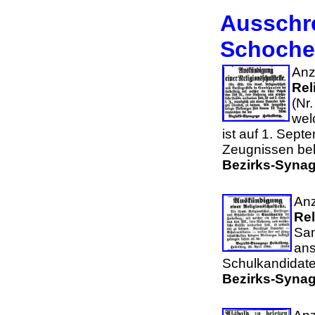
Ausschre
Schochet
Anze
Rel
(Nr
wel
ist auf 1. Sep
Zeugnissen bel
Bezirks-Synag
Anz
Rel
San
ans
Schulkandidate
Bezirks-Synag