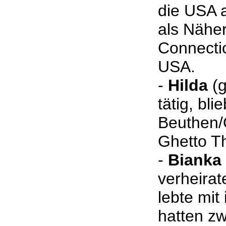
die USA a
als Näher
Connectic
USA.
-
Hilda
(g
tätig, bl
Beuthen/
Ghetto Th
-
Bianka
verheira
lebte mit
hatten zw