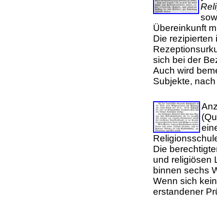
Reli
sow
Übereinkunft 
Die rezipierten
Rezeptionsurku
sich bei der B
Auch wird beme
Subjekte, nac
Anz
(Qu
ein
Religionsschul
Die berechtigt
und religiösen
binnen sechs 
Wenn sich kein
erstandener Pr