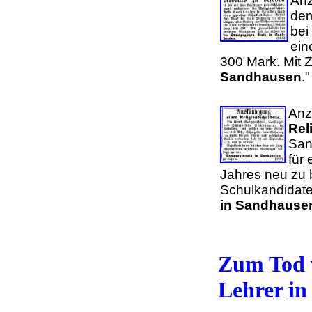
Anz
dem
bei
ein
300 Mark. Mit 
Sandhausen
.
Anze
Rel
San
für
Jahres neu zu
Schulkandidate
in Sandhause
Zum Tod v
Lehrer i