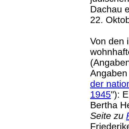
Dachau ei
22. Okto
Von den 
wohnhaft
(Angaben
Angaben 
der natio
1945
"): 
Bertha H
Seite zu
Friederi