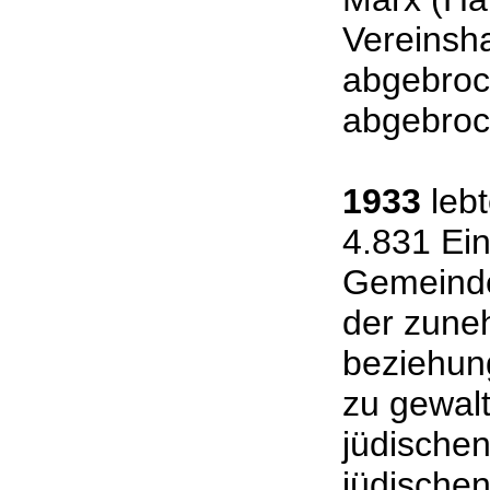
Vereinsha
abgebroc
abgebro
1933
lebt
4.831 Ein
Gemeindeg
der zune
beziehun
zu gewal
jüdische
jüdische