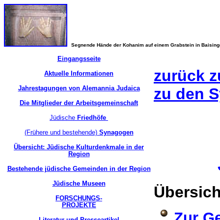
Segnende Hände der Kohanim auf einem Grabstein in Baisin
Eingangsseite
zurück z
Aktuelle Informationen
Jahrestagungen von Alemannia Judaica
zu den 
Die Mitglieder der Arbeitsgemeinschaft
Jüdische
Friedhöfe
(Frühere und bestehende)
Synagogen
Übersicht: Jüdische Kulturdenkmale in der
Region
Bestehende jüdische Gemeinden in der Region
Jüdische Museen
Übersich
FORSCHUNGS-
PROJEKTE
Zur G
Literatur und Presseartikel