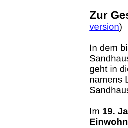
Zur Ge
version
In dem b
Sandhaus
geht in d
namens L
Sandhau
Im
19. J
Einwohn