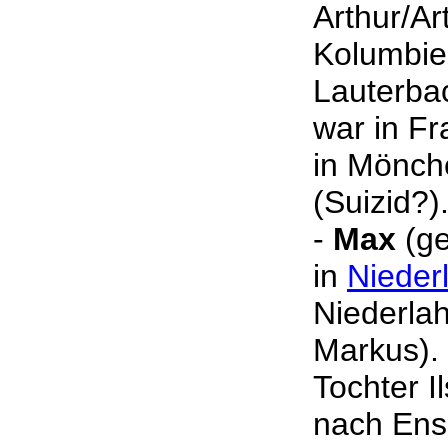
Arthur/Ar
Kolumbie
Lauterba
war in Fr
in Mönch
(Suizid?)
-
Max
(ge
in
Nieder
Niederlah
Markus).
Tochter I
nach Ens