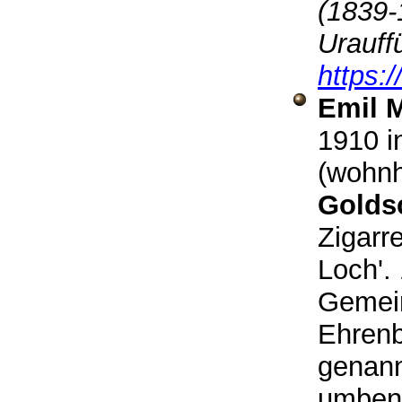
(1839-
Urauff
https:
Emil 
1910 i
(wohnh
Golds
Zigarr
Loch'.
Gemein
Ehrenb
genann
umbena