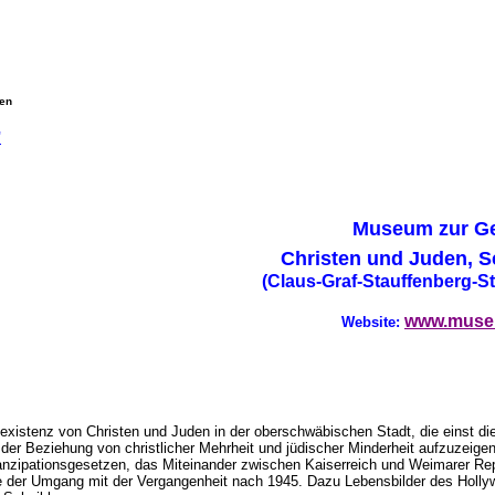
gen
"
Museum zur Ge
Christen und Juden, 
(Claus-Graf-Stauffenberg-S
www.muse
Website:
istenz von Christen und Juden in der oberschwäbischen Stadt, die einst di
 der Beziehung von christlicher Mehrheit und jüdischer Minderheit aufzuzeige
zipationsgesetzen, das Miteinander zwischen Kaiserreich und Weimarer Repu
e der Umgang mit der Vergangenheit nach 1945. Dazu Lebensbilder des Hollyw