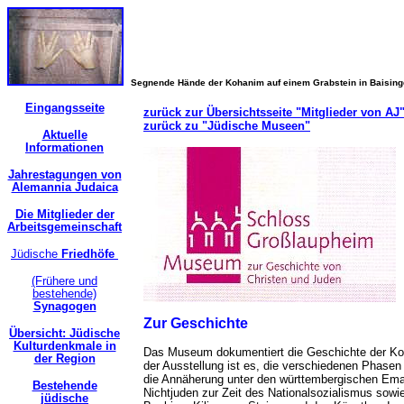
Segnende Hände der Kohanim auf einem Grabstein in Baisin
Eingangsseite
zurück zur Übersichtsseite "Mitglieder von AJ
zurück zu "Jüdische Museen"
Aktuelle
Informationen
Jahrestagungen von
Alemannia Judaica
Die Mitglieder der
Arbeitsgemeinschaft
Jüdische
Friedhöfe
(Frühere und
bestehende)
Synagogen
Zur Geschichte
Übersicht: Jüdische
Kulturdenkmale in
Das Museum dokumentiert die Geschichte der Koex
der Region
der Ausstellung ist es, die verschiedenen Phasen
die Annäherung unter den württembergischen Eman
Bestehende
Nichtjuden zur Zeit des Nationalsozialismus sowi
jüdische