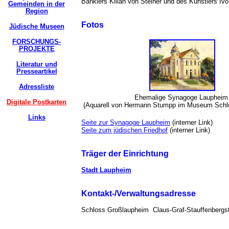
Bankiers Kilian von Steiner und des Künstler
Gemeinden in der
Region
Fotos
Jüdische Museen
FORSCHUNGS-
PROJEKTE
Literatur und
Presseartikel
Adressliste
Ehemalige Synagoge Lauphei
Digitale Postkarten
(Aquarell von Hermann Stumpp im Museum Schl
Links
Seite zur Synagoge Laupheim
(interner Link)
Seite zum jüdischen Friedhof
(interner Link)
Träger der Einrichtung
Stadt Laupheim
Kontakt-/Verwaltungsadresse
Schloss Großlaupheim Claus-Graf-Stauffenbergs