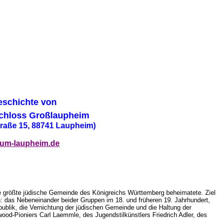
schichte von
Schloss Großlaupheim
traße 15, 88741 Laupheim)
um-laupheim.de
e größte jüdische Gemeinde des Königreichs Württemberg beheimatete. Ziel
n: das Nebeneinander beider Gruppen im 18. und früheren 19. Jahrhundert,
blik, die Vernichtung der jüdischen Gemeinde und die Haltung der
ood-Pioniers Carl Laemmle, des Jugendstilkünstlers Friedrich Adler, des