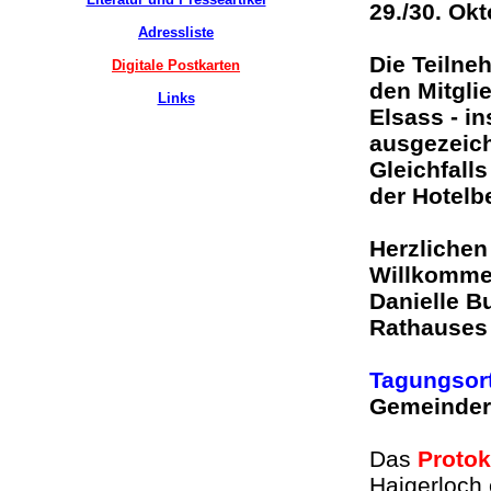
29./30. Okt
Adressliste
Die Teilne
Digitale Postkarten
den Mitgli
Links
Elsass - i
ausgezeich
Gleichfalls
der Hotelb
Herzlichen
Willkomme
Danielle B
Rathauses
Tagungsor
Gemeinde
Das
Protok
Haigerloch 