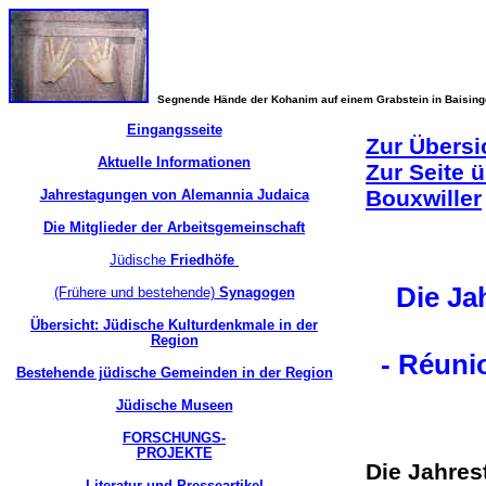
Segnende Hände der Kohanim auf einem Grabstein in Baisin
Eingangsseite
Zur Übersi
Aktuelle Informationen
Zur Seite 
Bouxwiller
Jahrestagungen von Alemannia Judaica
Die Mitglieder der Arbeitsgemeinschaft
Jüdische
Friedhöfe
Die Ja
(Frühere und bestehende)
Synagogen
Übersicht: Jüdische Kulturdenkmale in der
Region
- Réuni
Bestehende jüdische Gemeinden in der Region
Jüdische Museen
FORSCHUNGS-
PROJEKTE
Die Jahres
Literatur und Presseartikel