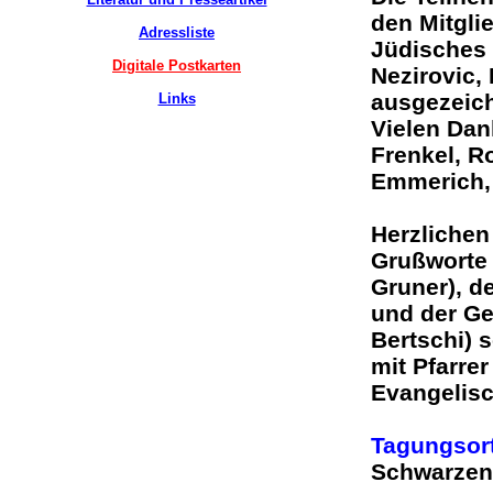
den Mitgli
Adressliste
Jüdisches 
Digitale Postkarten
Nezirovic,
ausgezeich
Links
Vielen Dan
Frenkel, R
Emmerich
Herzlichen
Grußworte 
Gruner), d
und der G
Bertschi) 
mit Pfarrer
Evangelis
Tagungsor
Schwarze