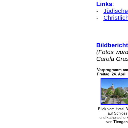
Links
:
-
Jüdische
-
Christli
Bildberich
(Fotos wurd
Carola Gr
Vorprogramm a
Freitag, 24. April
Blick vom Hotel B
auf Schlos
und katholische 
von
Tiengen