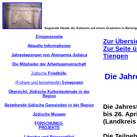
Segnende Hände der Kohanim auf einem Grabstein in Baisin
Eingangsseite
Zur Übersi
Aktuelle Informationen
Zur Seite 
Tiengen
Jahrestagungen von Alemannia Judaica
Die Mitglieder der Arbeitsgemeinschaft
Jüdische
Friedhöfe
Die Jahr
(Frühere und bestehende)
Synagogen
Übersicht: Jüdische Kulturdenkmale in der
Region
Bestehende jüdische Gemeinden in der Region
Die Jahres
bis 26. Ap
Jüdische Museen
(Landkreis
FORSCHUNGS-
PROJEKTE
Die Teilne
Literatur und Presseartikel