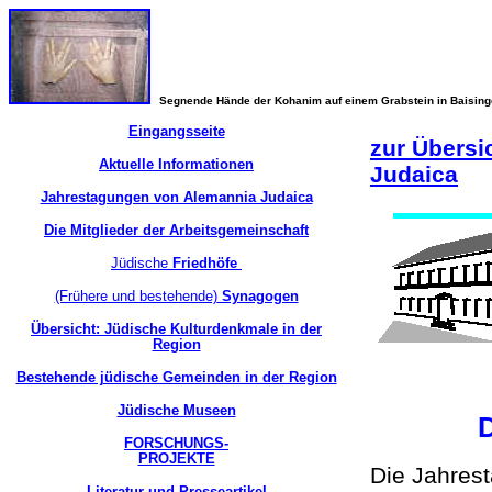
Segnende Hände der Kohanim auf einem Grabstein in Baisin
Eingangsseite
zur Übersi
Aktuelle Informationen
Judaica
Jahrestagungen von Alemannia Judaica
Die Mitglieder der Arbeitsgemeinschaft
Jüdische
Friedhöfe
(Frühere und bestehende)
Synagogen
Übersicht: Jüdische Kulturdenkmale in der
Region
Bestehende jüdische Gemeinden in der Region
Jüdische Museen
D
FORSCHUNGS-
PROJEKTE
Die Jahrest
Literatur und Presseartikel