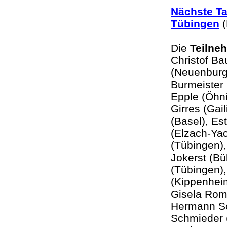
Nächste Ta
Tübingen
(
Die
Teilne
Christof Ba
(Neuenburg)
Burmeister
Epple (Öhn
Girres (Gai
(Basel), E
(Elzach-Yac
(Tübingen),
Jokerst (Bü
(Tübingen),
(Kippenheim
Gisela Rom
Hermann Sch
Schmieder 