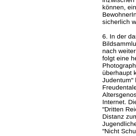
können, ein
BewohnerInn
sicherlich 
6. In der d
Bildsammlun
nach weite
folgt eine 
Photographi
überhaupt 
Judentum" h
Freudental
Altersgeno
Internet. D
"Dritten Re
Distanz zum
Jugendlich
"Nicht Schu