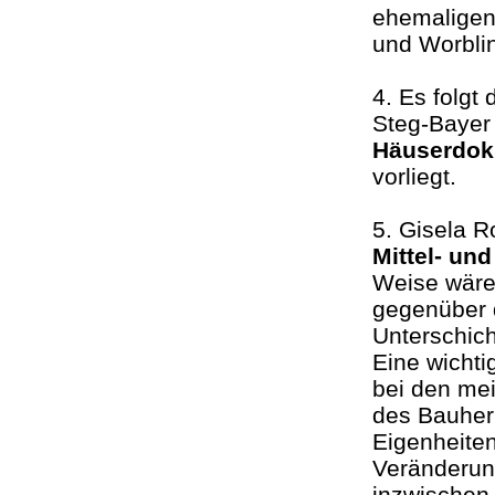
ehemaligen
und Worbli
4. Es folgt
Steg-Bayer 
Häuserdok
vorliegt.
5. Gisela R
Mittel- un
Weise wäre 
gegenüber 
Unterschic
Eine wichti
bei den mei
des Bauherr
Eigenheite
Veränderun
inzwischen 