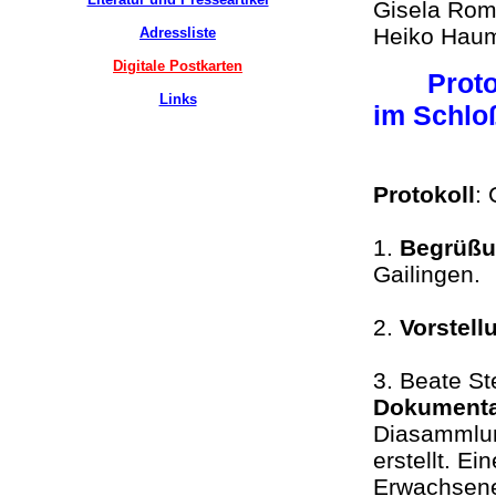
Gisela Romi
Heiko Ha
Adressliste
Digitale Postkarten
Prot
Links
im Schlo
Protokoll
:
1.
Begrüß
Gailingen
2.
Vorstel
3. Beate Ste
Dokumentat
Diasammlun
erstellt. E
Erwachsene