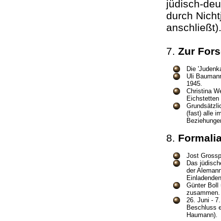
jüdisch-de
durch Nich
anschließt
7.
Zur Fo
Die 'Judenka
Uli Baumann
1945.
Christina W
Eichstetten
Grundsätzli
(fast) alle
Beziehunge
8.
Formali
Jost Grossp
Das jüdisch
der Alemann
Einladend
Günter Boll 
zusamme
26. Juni - 
Beschluss e
Haumann)