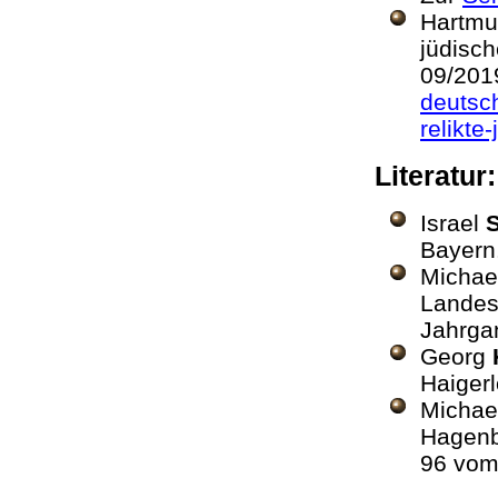
Hartm
jüdisch
09/20
deutsc
relikte
Literatur
Israel
Bayern
Michae
Landesv
Jahrga
Georg
Haigerl
Michae
Hagenb
96 vom