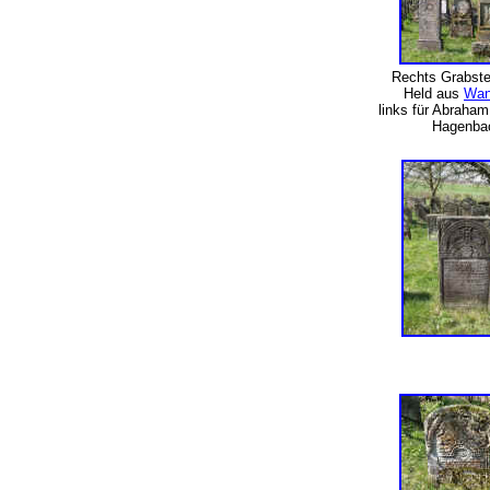
Rechts Grabstei
Held aus
Wan
links für Abraham
Hagenb