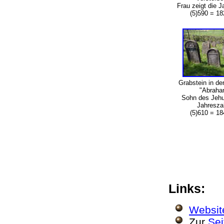
Frau zeigt die 
(5)590 = 18
Grabstein in der
"Abrah
Sohn des Jeh
Jahresz
(5)610 = 18
Links:
Websit
Zur
Sei