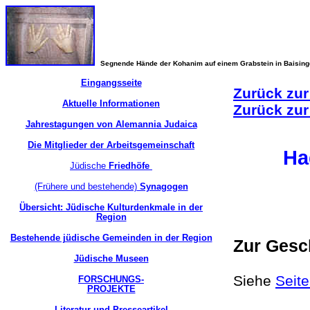
Segnende Hände der Kohanim auf einem Grabstein in Baisin
Eingangsseite
Zurück zur
Aktuelle Informationen
Zurück zur
Jahrestagungen von Alemannia Judaica
Die Mitglieder der Arbeitsgemeinschaft
Ha
Jüdische
Friedhöfe
(Frühere und bestehende)
Synagogen
Übersicht: Jüdische Kulturdenkmale in der
Region
Bestehende jüdische Gemeinden in der Region
Zur Gesc
Jüdische Museen
Siehe
Seit
FORSCHUNGS-
PROJEKTE
Literatur und Presseartikel