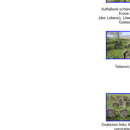
Auffallend schöne
Krone
(des Lebens), Lö
Gotte
Teilansi
Grabstein links f
verstorb